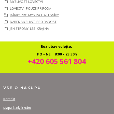
MYSLIVOST-LOVECTVÍ
LOVECTVÍ, POUZE PŘÍRODA
DÁRKY PRO MYSLIVCE A LESNÍKY
DÁREK MYSLIVCE PRO RADOST
JEN STROMY, LES, KRAJINA
Bez obav volejte:
PO - NE 8:00 - 23:30h
+420 605 561 804
VŠE O NÁKUPU
Kontakt
Mapa kudy k nám