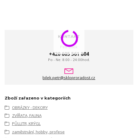
KONTAKT
Petr Bílek
+420 605 561 804
Po - Ne: 8:00 - 24:00hod.
bilek.petr@skloproradost.cz
Zboží zařazeno v kategoriích
OBRÁZKY - DEKORY
ZVÍŘATA, FAUNA
PŮLLITR, KRÝGL
zaměstnání, hobby, profese