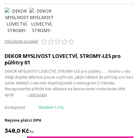
Ohodnotit produkt
DEKOR MYSLIVOST LOVECTVÍ, STROMY-LES pro
půllitry 01
DEKOR MYSLIVOST LOVECTVÍ, STROMY-LES pro půllitry... ... mnoho z vás
chtějí doplnit sklenice pouze o přírodu, jakýsi náhled do přírody a to bez
zvířat. Někteří z vás toto doplňují ještě o monogram či číslovku.
Nezapomeňte přiložit tvar sklenice na kterou tento motiv bude chtít
vyrýt! ...
celý popis
Dostupnost
Skladem 12 ks
Nejsme plátci DPH
348,0 Kč
/
ks