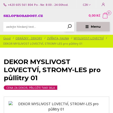
+420 605 561 804
Po - Ne: 8:00 - 24:00hod.
CZK
0
0,00 Kč
Menu
Úvod
OBRÁZKY - DEKORY
ZVÍŘATA, FAUNA
MYSLIVOST-LOVECTVÍ
DEKOR MYSLIVOST LOVECTVÍ, STROMY-LES pro půllitry 01
DEKOR MYSLIVOST
LOVECTVÍ, STROMY-LES pro
půllitry 01
CENA ZA DEKOR, PŘILOŽTE TVAR SKLA