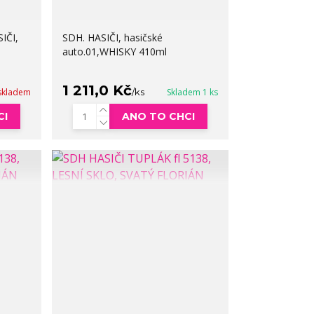
IČI,
SDH. HASIČI, hasičské
auto.01,WHISKY 410ml
1 211,0 Kč
skladem
/
ks
Skladem 1 ks
CI
ANO TO CHCI