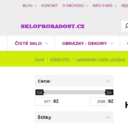
BLOG
KONTAKT
O OBCHODU
INFO O NÁS
NEJ
ČISTÉ SKLO
OBRÁZKY - DEKORY
Úvod
DÁREK PRO
zaměstnání, hobby, profese
Cena:
Od
Do
Kč
Kč
Štítky