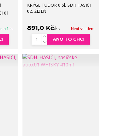
í
KRÝGL TUDOR 0,5l, SDH HASIČI
02, ŽÍZEŇ
I 01
891,0 Kč
dem 1 ks
/
ks
Není skladem
CI
ANO TO CHCI