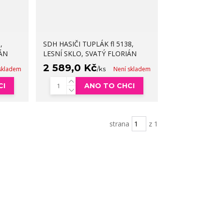
,
SDH HASIČI TUPLÁK fl 5138,
IÁN
LESNÍ SKLO, SVATÝ FLORIÁN
2 589,0 Kč
skladem
/
ks
Není skladem
CI
ANO TO CHCI
strana
z 1