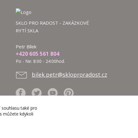
SKLO PRO RADOST - ZAKÁZKOVÉ
RYTÍ SKLA
Petr Bílek
+420 605 561 804
Po - Ne: 8:00 - 24:00hod.
bilek.petr@skloproradost.cz
í souhlasu také pro
es můžete kdykoli