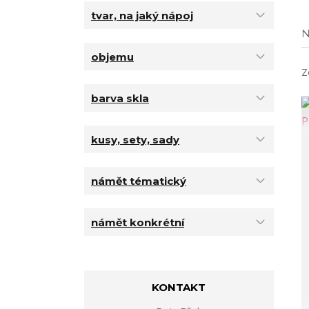
tvar, na jaký nápoj
N
objemu
Z
barva skla
kusy, sety, sady
námět tématický
námět konkrétní
KONTAKT