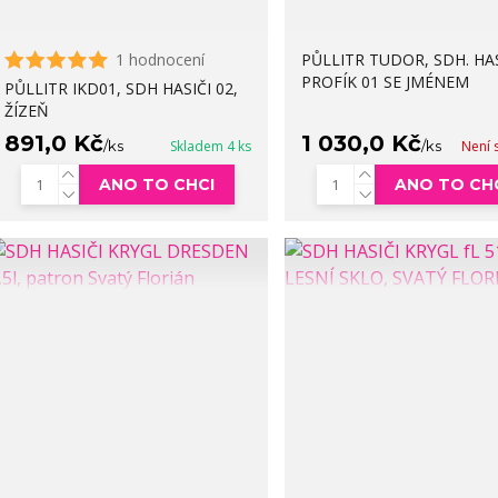
1 hodnocení
PŮLLITR TUDOR, SDH. HAS
PROFÍK 01 SE JMÉNEM
PŮLLITR IKD01, SDH HASIČI 02,
ŽÍZEŇ
891,0 Kč
1 030,0 Kč
/
ks
Skladem 4 ks
/
ks
Není 
ANO TO CHCI
ANO TO CH