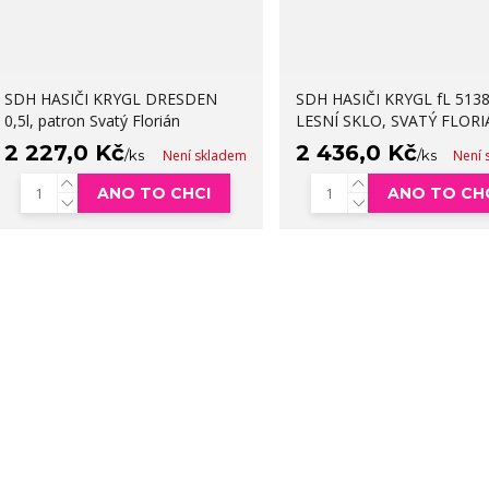
SDH HASIČI KRYGL DRESDEN
SDH HASIČI KRYGL fL 5138
0,5l, patron Svatý Florián
LESNÍ SKLO, SVATÝ FLOR
2 227,0 Kč
2 436,0 Kč
/
ks
Není skladem
/
ks
Není 
ANO TO CHCI
ANO TO CH