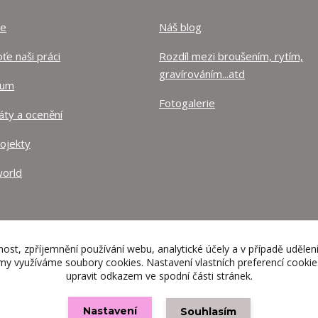
ze
Náš blog
e naši práci
Rozdíl mezi broušením, rytím,
gravírováním...atd
lum
Fotogalerie
káty a ocenění
rojekty
orld
nost, zpříjemnění používání webu, analytické účely a v případě udělen
lamy využíváme soubory cookies. Nastavení vlastních preferencí cooki
upravit odkazem ve spodní části stránek.
Nastavení
Souhlasím
Vytvořeno na
Eshop-rychle.cz