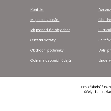
Kontakt
Recen
Mapa kudy k nám
Ohodnoť
Jak jednoduše objednat
Curricu
Ostatní dotazy
Certifi
Obchodní podmínky
Další p
Ochrana osobních údajů
Underw
Pro základní funkč
účely cílení rek