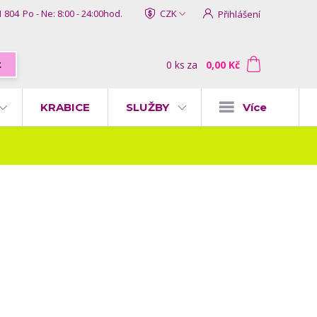
1 804
Po - Ne: 8:00 - 24:00hod.
CZK
Přihlášení
0
ks
za
0,00 Kč
t
KRABICE
SLUŽBY
Více