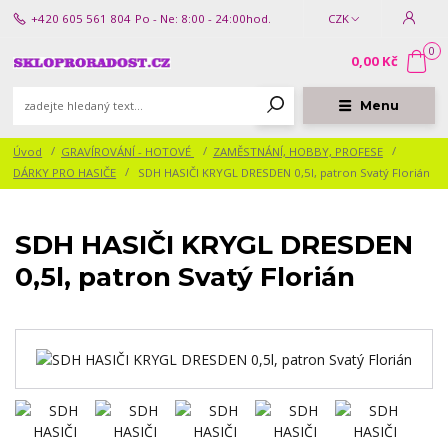
+420 605 561 804
Po - Ne: 8:00 - 24:00hod.
CZK
0
0,00 Kč
Menu
Úvod
GRAVÍROVÁNÍ - HOTOVÉ
ZAMĚSTNÁNÍ, HOBBY, PROFESE
DÁRKY PRO HASIČE
SDH HASIČI KRYGL DRESDEN 0,5l, patron Svatý Florián
SDH HASIČI KRYGL DRESDEN
0,5l, patron Svatý Florián