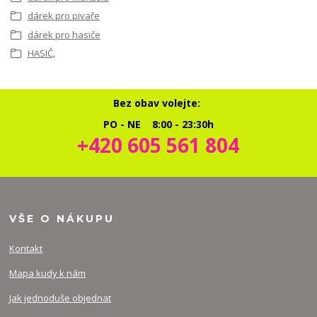
dárek pro pivaře
dárek pro hasiče
HASIČ,
Bez obav volejte:
PO - NE 8:00 - 23:30h
+420 605 561 804
VŠE O NÁKUPU
Kontakt
Mapa kudy k nám
Jak jednoduše objednat