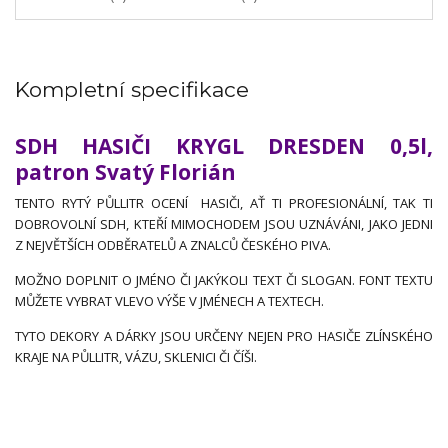
Kompletní specifikace
SDH HASIČI KRYGL DRESDEN 0,5l,
patron Svatý Florián
TENTO RYTÝ PŮLLITR OCENÍ HASIČI, AŤ TI PROFESIONÁLNÍ, TAK TI
DOBROVOLNÍ SDH, KTEŘÍ MIMOCHODEM JSOU UZNÁVÁNI, JAKO JEDNI
Z NEJVĚTŠÍCH ODBĚRATELŮ A ZNALCŮ ČESKÉHO PIVA.
MOŽNO DOPLNIT O JMÉNO ČI JAKÝKOLI TEXT ČI SLOGAN. FONT TEXTU
MŮŽETE VYBRAT VLEVO VÝŠE V JMÉNECH A TEXTECH.
TYTO DEKORY A DÁRKY JSOU URČENY NEJEN PRO HASIČE ZLÍNSKÉHO
KRAJE NA PŮLLITR, VÁZU, SKLENICI ČI ČÍŠI.