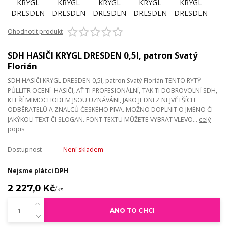
Ohodnotit produkt
SDH HASIČI KRYGL DRESDEN 0,5l, patron Svatý
Florián
SDH HASIČI KRYGL DRESDEN 0,5l, patron Svatý Florián TENTO RYTÝ
PŮLLITR OCENÍ HASIČI, AŤ TI PROFESIONÁLNÍ, TAK TI DOBROVOLNÍ SDH,
KTEŘÍ MIMOCHODEM JSOU UZNÁVÁNI, JAKO JEDNI Z NEJVĚTŠÍCH
ODBĚRATELŮ A ZNALCŮ ČESKÉHO PIVA. MOŽNO DOPLNIT O JMÉNO ČI
JAKÝKOLI TEXT ČI SLOGAN. FONT TEXTU MŮŽETE VYBRAT VLEVO...
celý
popis
Dostupnost
Není skladem
Nejsme plátci DPH
2 227,0 Kč
/
ks
ANO TO CHCI