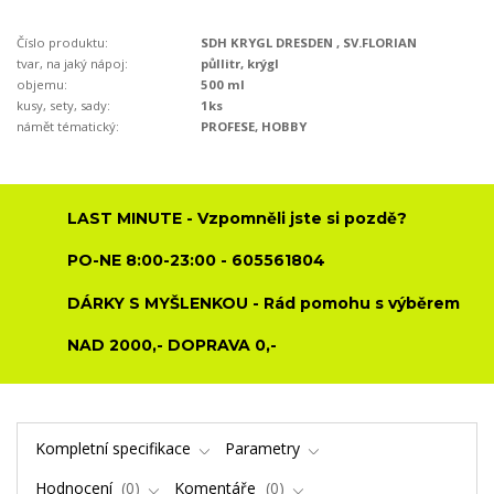
Číslo produktu:
SDH KRYGL DRESDEN , SV.FLORIAN
tvar, na jaký nápoj:
půllitr, krýgl
objemu:
500 ml
kusy, sety, sady:
1ks
námět tématický:
PROFESE, HOBBY
LAST MINUTE - Vzpomněli jste si pozdě?
PO-NE 8:00-23:00 - 605561804
DÁRKY S MYŠLENKOU - Rád pomohu s výběrem
NAD 2000,- DOPRAVA 0,-
Kompletní specifikace
Parametry
Hodnocení
0
Komentáře
0