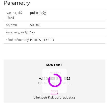
Parametry
tvar, na jaký
půllitr, krýgl
nápoj
objemu
500 ml
kusy, sety, sady
1ks
námět tématický
PROFESE, HOBBY
KONTAKT
Petr Bílek
+420 605 561 804
Po - Ne: 8:00 - 24:00hod.
bilek.petr@skloproradost.cz