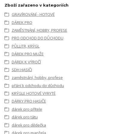
Zboží zařazeno v kategoriích
GRAVÍROVÁNÍ - HOTOVÉ
DÁREK PRO
ZAMĚSTNÁNÍ, HOBBY, PROFESE
PRO ODCHOD DO DŮCHODU
PŮLLITR, KRÝGL
DÁREK PRO MUŽE
DÁREK K VÝROČÍ
SDH HASIČI
zaměstnání, hobby, profese
přání k odchodu do důchodu
KRÝGLE HOTOVÉ VYRYTÉ
DÁRKY PRO HASIČE
dárek pro přítele
dárek pro tátu
dárek pro dědečka
dárek pro manžela