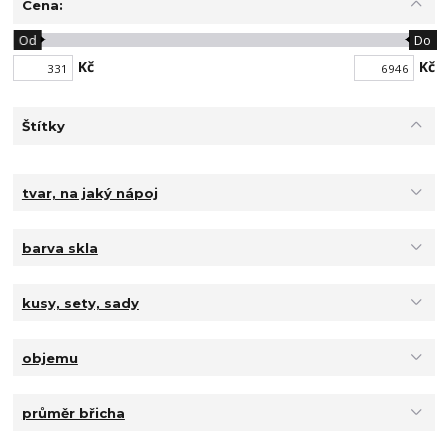
Cena:
Od
Do
Kč
Kč
Štítky
tvar, na jaký nápoj
barva skla
kusy, sety, sady
objemu
průměr břicha