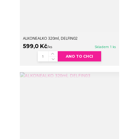
ALKONEALKO 320ml, DELFIN02
599,0 Kč
/
ks
Skladem 1 ks
ANO TO CHCI