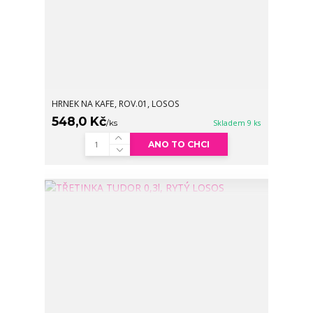
HRNEK NA KAFE, ROV.01, LOSOS
548,0 Kč
/
ks
Skladem 9 ks
ANO TO CHCI