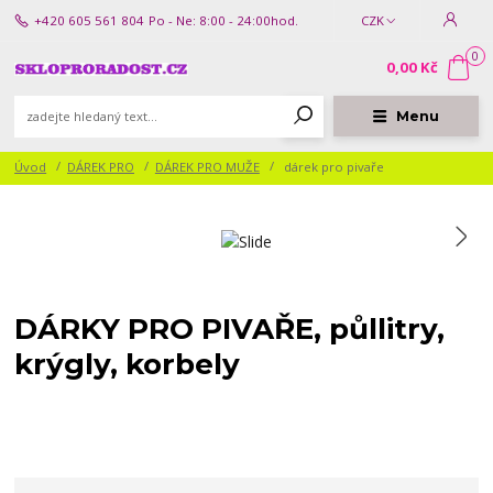
+420 605 561 804
Po - Ne: 8:00 - 24:00hod.
CZK
0
0,00 Kč
Menu
Úvod
DÁREK PRO
DÁREK PRO MUŽE
dárek pro pivaře
DÁRKY PRO PIVAŘE, půllitry,
krýgly, korbely