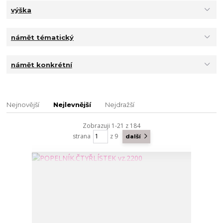
výška
námět tématický
námět konkrétní
Nejnovější
Nejlevnější
Nejdražší
Zobrazuji 1-21 z 184
strana
z 9
další