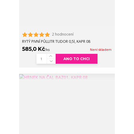
2 hodnocení
RYTÝ PIVNÍ PŮLLITR TUDOR 0,5l, KAPR 08
585,0 Kč
/
ks
Není skladem
ANO TO CHCI