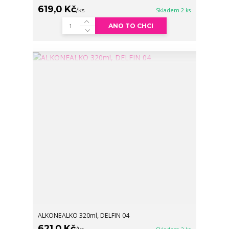
619,0 Kč
/
ks
Skladem 2 ks
ANO TO CHCI
ALKONEALKO 320ml, DELFIN 04
621,0 Kč