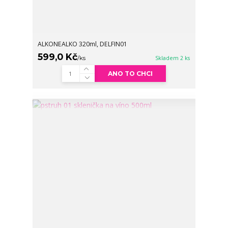
ALKONEALKO 320ml, DELFIN01
599,0 Kč
/
ks
Skladem 2 ks
ANO TO CHCI