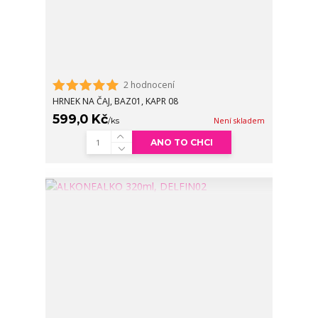
2 hodnocení
HRNEK NA ČAJ, BAZ01, KAPR 08
599,0 Kč
/
ks
Není skladem
ANO TO CHCI