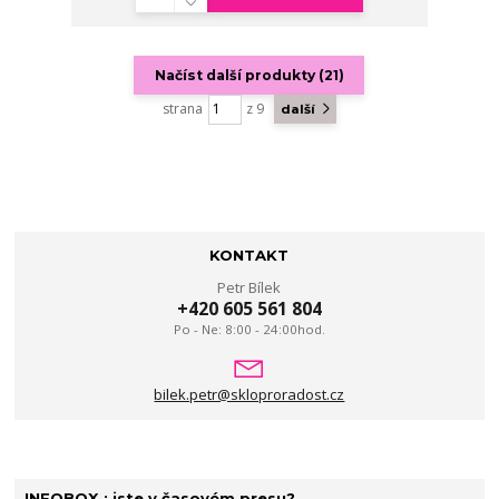
Načíst další produkty (21)
strana
z 9
další
KONTAKT
Petr Bílek
+420 605 561 804
Po - Ne: 8:00 - 24:00hod.
bilek.petr@skloproradost.cz
INFOBOX : jste v časovém presu?