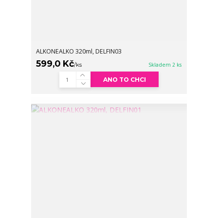
ALKONEALKO 320ml, DELFIN03
599,0 Kč
/
ks
Skladem 2 ks
ANO TO CHCI