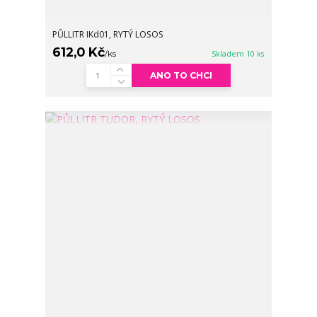
PŮLLITR IKd01, RYTÝ LOSOS
612,0 Kč
/
ks
Skladem 10 ks
ANO TO CHCI