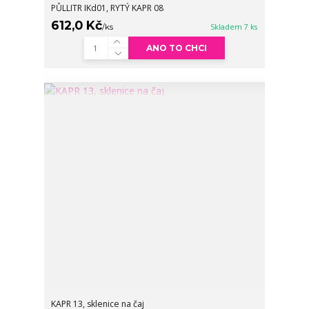
PŮLLITR IKd01, RYTÝ KAPR 08
612,0 Kč
/
ks
Skladem 7 ks
ANO TO CHCI
KAPR 13, sklenice na čaj