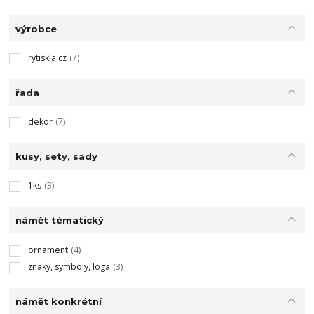
výrobce
rytiskla.cz
(7)
řada
dekor
(7)
kusy, sety, sady
1ks
(3)
námět tématický
ornament
(4)
znaky, symboly, loga
(3)
námět konkrétní