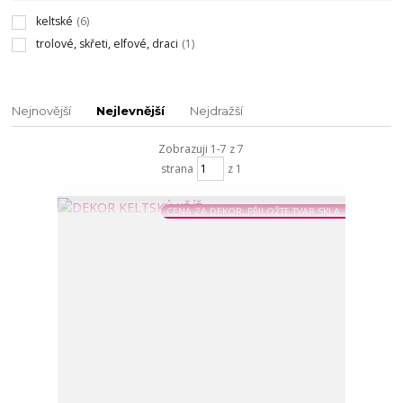
keltské
(6)
trolové, skřeti, elfové, draci
(1)
Nejnovější
Nejlevnější
Nejdražší
Zobrazuji 1-7 z 7
strana
z 1
CENA ZA DEKOR, PŘILOŽTE TVAR SKLA