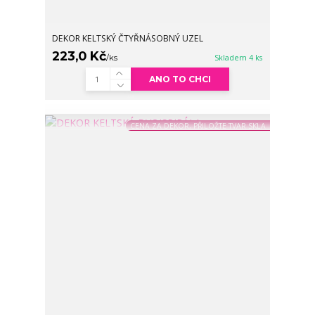
DEKOR KELTSKÝ ČTYŘNÁSOBNÝ UZEL
223,0 Kč
/
ks
Skladem 4 ks
ANO TO CHCI
CENA ZA DEKOR, PŘILOŽTE TVAR SKLA