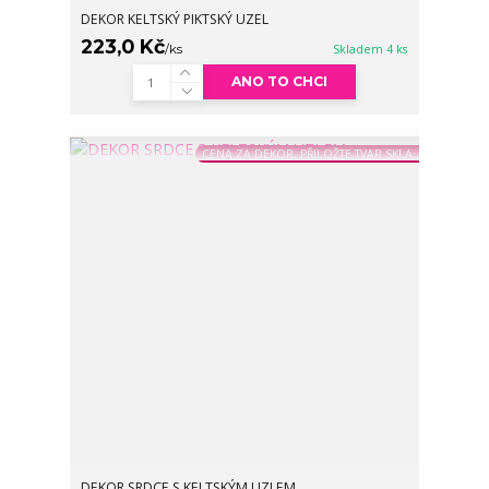
DEKOR KELTSKÝ PIKTSKÝ UZEL
223,0 Kč
/
ks
Skladem 4 ks
ANO TO CHCI
CENA ZA DEKOR, PŘILOŽTE TVAR SKLA
DEKOR SRDCE S KELTSKÝM UZLEM