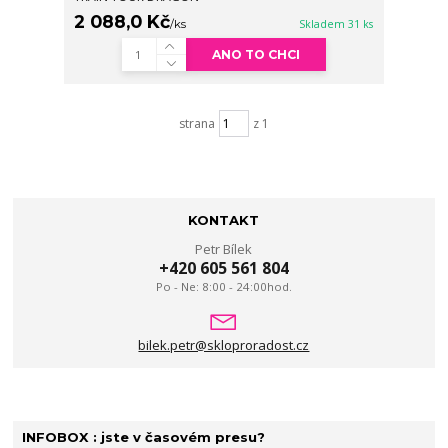
2 088,0 Kč
/
ks
Skladem 31 ks
ANO TO CHCI
strana
z 1
KONTAKT
Petr Bílek
+420 605 561 804
Po - Ne: 8:00 - 24:00hod.
bilek.petr@skloproradost.cz
INFOBOX : jste v časovém presu?