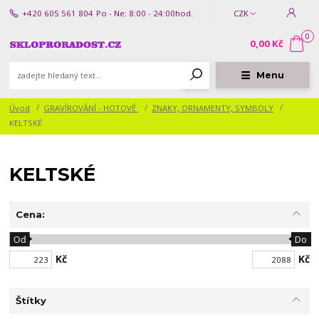
+420 605 561 804
Po - Ne: 8:00 - 24:00hod.
CZK
0
0,00 Kč
Menu
Úvod
GRAVÍROVÁNÍ - HOTOVÉ
ZNAKY, ORNAMENTY, SYMBOLY
KELTSKÉ
KELTSKÉ
Cena:
Od
Do
Kč
Kč
Štítky