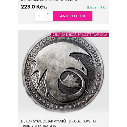
223,0 Kč
/
ks
Skladem 4 ks
ANO TO CHCI
CENA ZA DEKOR, PŘILOŽTE TVAR SKLA
DEKOR SYMBOL JAK VYCVIČIT DRAKA. HOW TO
TRAIN YOUR DRAGON