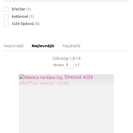
břečťan
(1)
květinové
(1)
růže šípková
(5)
Nejnovější
Nejlevnější
Nejdražší
Zobrazuji 1-8 z 8
strana
z 1