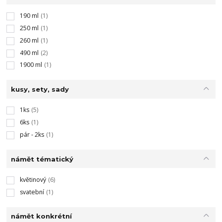
190 ml
(1)
250 ml
(1)
260 ml
(1)
490 ml
(2)
1900 ml
(1)
kusy, sety, sady
1ks
(5)
6ks
(1)
pár - 2ks
(1)
námět tématický
květinový
(6)
svatební
(1)
námět konkrétní