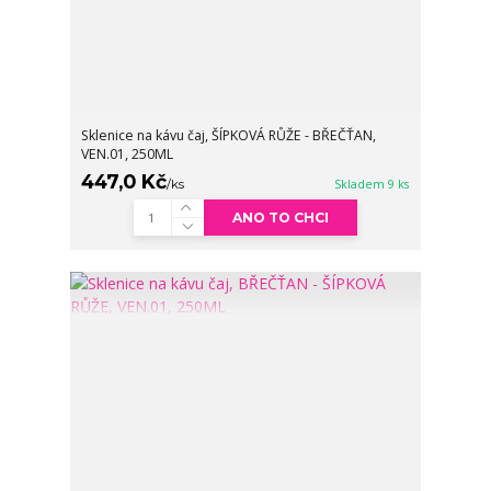
Sklenice na kávu čaj, ŠÍPKOVÁ RŮŽE - BŘEČŤAN,
VEN.01, 250ML
447,0 Kč
/
ks
Skladem 9 ks
ANO TO CHCI