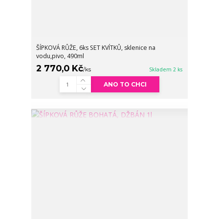
ŠÍPKOVÁ RŮŽE, 6ks SET KVÍTKŮ, sklenice na
vodu,pivo, 490ml
2 770,0 Kč
/
ks
Skladem 2 ks
ANO TO CHCI