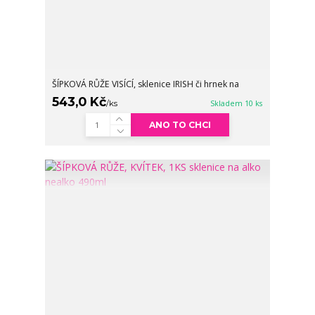
ŠÍPKOVÁ RŮŽE VISÍCÍ, sklenice IRISH či hrnek na
543,0 Kč
/
ks
Skladem 10 ks
ANO TO CHCI