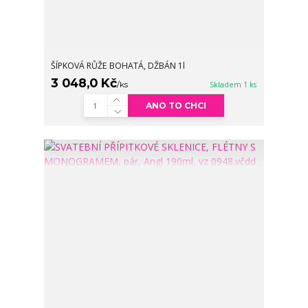
ŠÍPKOVÁ RŮŽE BOHATÁ, DŽBÁN 1l
3 048,0 Kč
/
ks
Skladem 1 ks
ANO TO CHCI