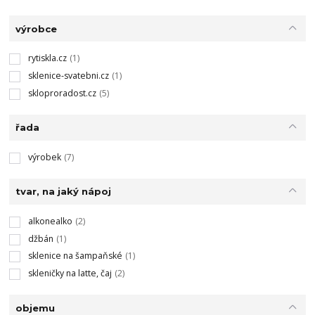
výrobce
rytiskla.cz
(1)
sklenice-svatebni.cz
(1)
skloproradost.cz
(5)
řada
výrobek
(7)
tvar, na jaký nápoj
alkonealko
(2)
džbán
(1)
sklenice na šampaňské
(1)
skleničky na latte, čaj
(2)
objemu