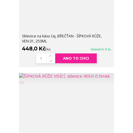
Sklenice na kávu čaj, BŘEČŤAN - ŠÍPKOVÁ RŮŽE,
VEN.01, 250ML
448,0 Kč
/
ks
Skladem 9 ks
ANO TO CHCI