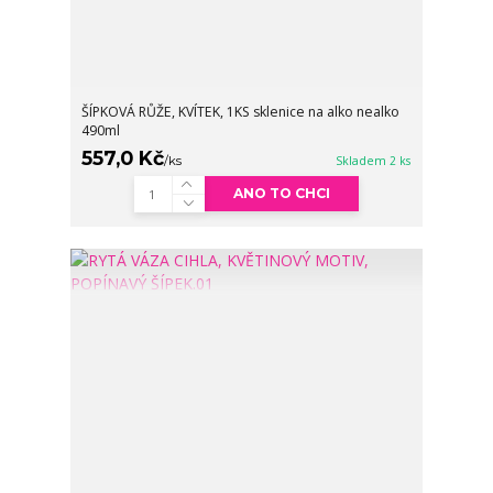
ŠÍPKOVÁ RŮŽE, KVÍTEK, 1KS sklenice na alko nealko
490ml
557,0 Kč
/
ks
Skladem 2 ks
ANO TO CHCI