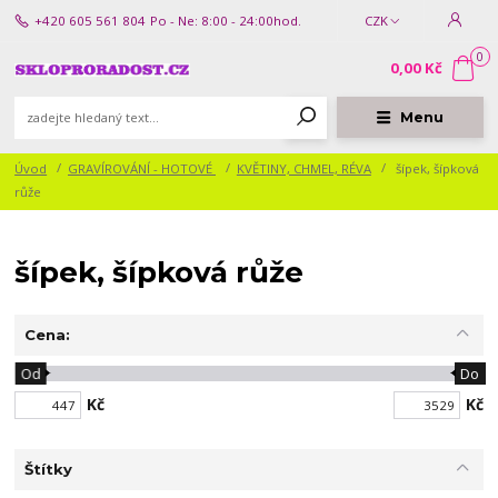
+420 605 561 804
Po - Ne: 8:00 - 24:00hod.
CZK
0
0,00 Kč
Menu
Úvod
GRAVÍROVÁNÍ - HOTOVÉ
KVĚTINY, CHMEL, RÉVA
šípek, šípková
růže
šípek, šípková růže
Cena:
Od
Do
Kč
Kč
Štítky