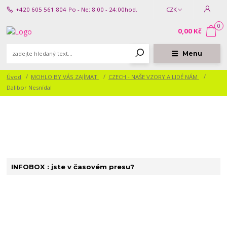
+420 605 561 804
Po - Ne: 8:00 - 24:00hod.
CZK
0
0,00 Kč
Menu
Úvod
MOHLO BY VÁS ZAJÍMAT
CZECH - NAŠE VZORY A LIDÉ NÁM
Dalibor Nesnídal
INFOBOX : jste v časovém presu?