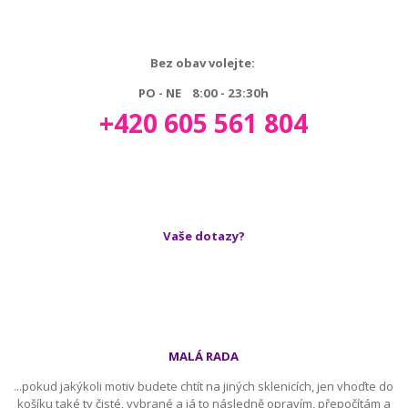
Bez obav volejte:
PO - NE 8:00 - 23:30h
+420 605 561 804
Vaše dotazy?
MALÁ RADA
...pokud jakýkoli motiv budete chtít na jiných sklenicích, jen vhoďte do
košíku také ty čisté, vybrané a já to následně opravím, přepočítám a