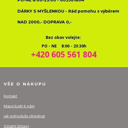
PO-NE 8:00-23:00 - 605561804
DÁRKY S MYŠLENKOU - Rád pomohu s výběrem
NAD 2000,- DOPRAVA 0,-
Bez obav volejte:
PO - NE 8:00 - 23:30h
+420 605 561 804
VŠE O NÁKUPU
Kontakt
Mapa kudy k nám
Jak jednoduše objednat
Ostatní dotazy