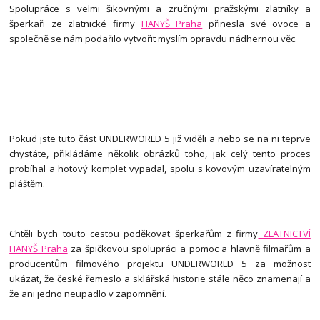
Spolupráce s velmi šikovnými a zručnými pražskými zlatníky a
šperkaři ze zlatnické firmy
HANYŠ Praha
přinesla své ovoce a
společně se nám podařilo vytvořit myslím opravdu nádhernou věc.
Pokud jste tuto část UNDERWORLD 5 již viděli a nebo se na ni teprve
chystáte, přikládáme několik obrázků toho, jak celý tento proces
probíhal a hotový komplet vypadal, spolu s kovovým uzavíratelným
pláštěm.
Chtěli bych touto cestou poděkovat šperkařům z firmy
ZLATNICTVÍ
HANYŠ Praha
za špičkovou spolupráci a pomoc a hlavně filmařům a
producentům filmového projektu UNDERWORLD 5 za možnost
ukázat, že české řemeslo a sklářská historie stále něco znamenají a
že ani jedno neupadlo v zapomnění.