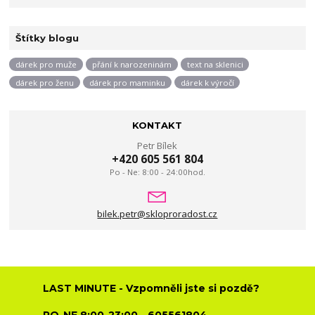
Štítky blogu
dárek pro muže
přání k narozeninám
text na sklenici
dárek pro ženu
dárek pro maminku
dárek k výročí
KONTAKT
Petr Bílek
+420 605 561 804
Po - Ne: 8:00 - 24:00hod.
bilek.petr@skloproradost.cz
LAST MINUTE - Vzpomněli jste si pozdě?