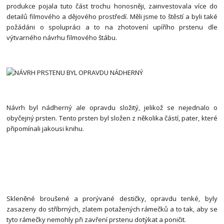
produkce pojala tuto část trochu honosněji, zainvestovala více do
detailů filmového a dějového prostředí. Měli jsme to štěstí a byli také
požádáni o spolupráci a to na zhotovení upířího prstenu dle
výtvarného návrhu filmového štábu.
Návrh byl nádherný ale opravdu složitý, jelikož se nejednalo o
obyčejný prsten. Tento prsten byl složen z několika částí, pater, které
připomínali jakousi knihu.
Skleněné broušené a prorývané destičky, opravdu tenké, byly
zasazeny do stříbrných, zlatem potažených rámečků a to tak, aby se
tyto rámečky nemohly při zavření prstenu dotýkat a poničit.