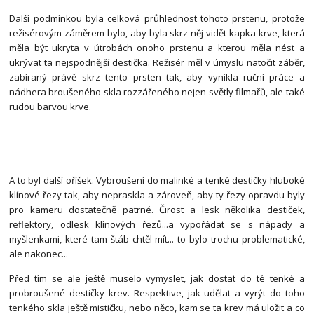
Další podmínkou byla celková průhlednost tohoto prstenu, protože
režisérovým záměrem bylo, aby byla skrz něj vidět kapka krve, která
měla být ukryta v útrobách onoho prstenu a kterou měla nést a
ukrývat ta nejspodnější destička. Režisér měl v úmyslu natočit záběr,
zabíraný právě skrz tento prsten tak, aby vynikla ruční práce a
nádhera broušeného skla rozzářeného nejen světly filmařů, ale také
rudou barvou krve.
A to byl další oříšek. Vybroušení do malinké a tenké destičky hluboké
klínové řezy tak, aby nepraskla a zároveň, aby ty řezy opravdu byly
pro kameru dostatečně patrné. Čirost a lesk několika destiček,
reflektory, odlesk klínových řezů...a vypořádat se s nápady a
myšlenkami, které tam štáb chtěl mít... to bylo trochu problematické,
ale nakonec...
Před tím se ale ještě muselo vymyslet, jak dostat do té tenké a
probroušené destičky krev. Respektive, jak udělat a vyrýt do toho
tenkého skla ještě mističku, nebo něco, kam se ta krev má uložit a co