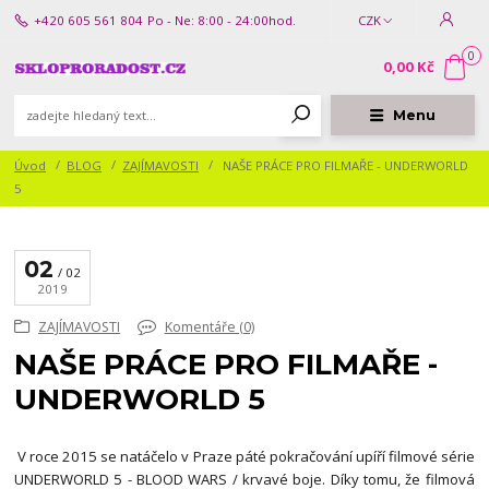
+420 605 561 804
Po - Ne: 8:00 - 24:00hod.
CZK
0
0,00 Kč
Menu
Úvod
BLOG
ZAJÍMAVOSTI
NAŠE PRÁCE PRO FILMAŘE - UNDERWORLD
5
02
02
2019
ZAJÍMAVOSTI
Komentáře (0)
NAŠE PRÁCE PRO FILMAŘE -
UNDERWORLD 5
V roce 2015 se natáčelo v Praze páté pokračování upíří filmové série
UNDERWORLD 5 - BLOOD WARS / krvavé boje. Díky tomu, že filmová