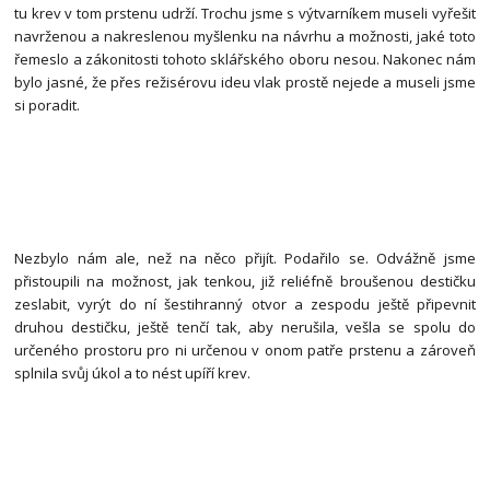
tu krev v tom prstenu udrží. Trochu jsme s výtvarníkem museli vyřešit
navrženou a nakreslenou myšlenku na návrhu a možnosti, jaké toto
řemeslo a zákonitosti tohoto sklářského oboru nesou. Nakonec nám
bylo jasné, že přes režisérovu ideu vlak prostě nejede a museli jsme
si poradit.
Nezbylo nám ale, než na něco přijít. Podařilo se. Odvážně jsme
přistoupili na možnost, jak tenkou, již reliéfně broušenou destičku
zeslabit, vyrýt do ní šestihranný otvor a zespodu ještě připevnit
druhou destičku, ještě tenčí tak, aby nerušila, vešla se spolu do
určeného prostoru pro ni určenou v onom patře prstenu a zároveň
splnila svůj úkol a to nést upíří krev.