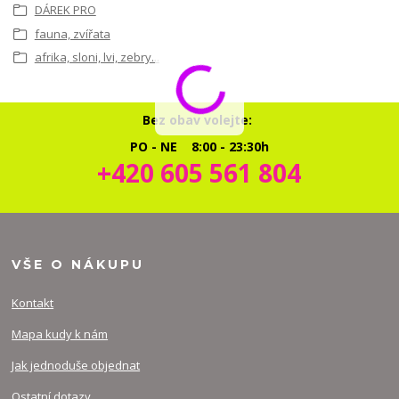
DÁREK PRO
fauna, zvířata
afrika, sloni, lvi, zebry...
Bez obav volejte:
PO - NE 8:00 - 23:30h
+420 605 561 804
VŠE O NÁKUPU
Kontakt
Mapa kudy k nám
Jak jednoduše objednat
Ostatní dotazy