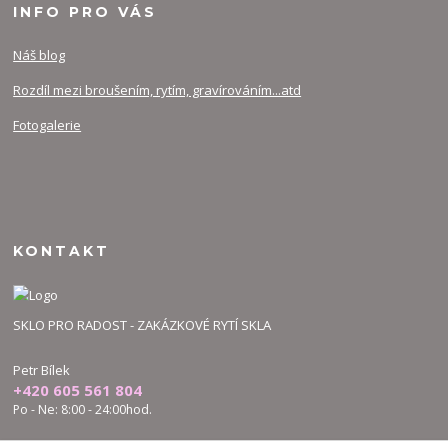
INFO PRO VÁS
Náš blog
Rozdíl mezi broušením, rytím, gravírováním...atd
Fotogalerie
KONTAKT
SKLO PRO RADOST - ZAKÁZKOVÉ RYTÍ SKLA
Petr Bílek
+420 605 561 804
Po - Ne: 8:00 - 24:00hod.
bilek.petr@skloproradost.cz