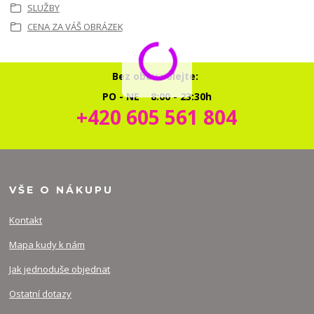
SLUŽBY
CENA ZA VÁŠ OBRÁZEK
Bez obav volejte:
PO - NE 8:00 - 23:30h
+420 605 561 804
VŠE O NÁKUPU
Kontakt
Mapa kudy k nám
Jak jednoduše objednat
Ostatní dotazy