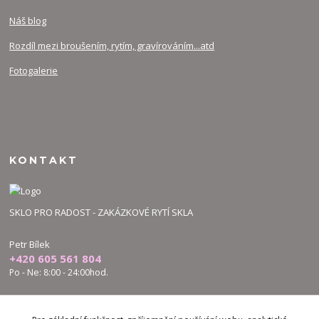
Náš blog
Rozdíl mezi broušením, rytím, gravírováním...atd
Fotogalerie
KONTAKT
SKLO PRO RADOST - ZAKÁZKOVÉ RYTÍ SKLA
Petr Bílek
+420 605 561 804
Po - Ne: 8:00 - 24:00hod.
bilek.petr@skloproradost.cz