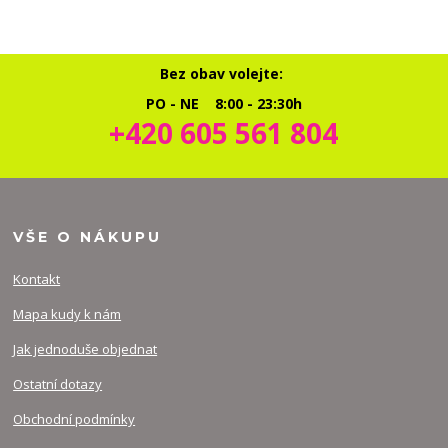
Bez obav volejte:
PO - NE 8:00 - 23:30h
+420 605 561 804
VŠE O NÁKUPU
Kontakt
Mapa kudy k nám
Jak jednoduše objednat
Ostatní dotazy
Obchodní podmínky