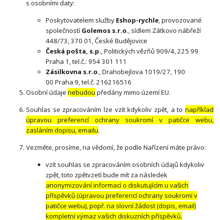
s osobními daty:
Poskytovatelem služby
Eshop-rychle
, provozované
společností
Golemos s.r.o
., sídlem Zátkovo nábřeží
448/73, 370 01, České Budějovice
Česká pošta, s.p.
, Politických vězňů 909/4, 225 99
Praha 1, tel.č.: 954 301 111
Zásilkovna s.r.o
., Drahobejlova 1019/27, 190
00 Praha 9, tel.č. 216216516
Osobní údaje
nebudou
předány mimo území EU.
Souhlas se zpracováním lze vzít kdykoliv zpět, a to
například
úpravou preferencí ochrany soukromí v patičce webu,
zasláním dopisu, emailu
.
Vezměte, prosíme, na vědomí, že podle Nařízení máte právo:
vzít souhlas se zpracováním osobních údajů kdykoliv
zpět, toto zpětvzetí bude mít za následek
anonymizování informací o diskutujícím u vašich
příspěvků (úpravou preferencí ochrany soukromí v
patičce webu), popř. na slovní žádost (dopis, email)
kompletní výmaz vašich diskuzních příspěvků.