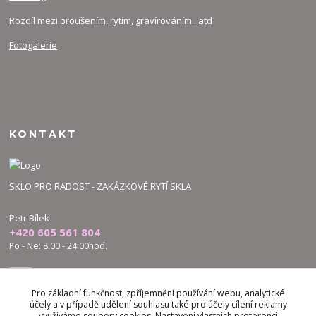
Rozdíl mezi broušením, rytím, gravírováním...atd
Fotogalerie
KONTAKT
SKLO PRO RADOST - ZAKÁZKOVÉ RYTÍ SKLA
Petr Bílek
+420 605 561 804
Po - Ne: 8:00 - 24:00hod.
bilek.petr@skloproradost.cz
Pro základní funkčnost, zpříjemnění používání webu, analytické
účely a v případě udělení souhlasu také pro účely cílení reklamy
využíváme soubory cookies. Nastavení vlastních preferencí