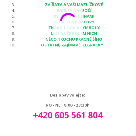
ZVÍŘATA A VAŠI MAZLÍČKOVÉ
JUBILEA A VÝROČÍ
RYTINY S KVĚTINAMI
SPORTOVNÍ MOTIVY
ZNAKY, LOGA A SYMBOLY
LIDÉ A VŠE KOLEM NICH
NĚCO TROCHU PRACNĚJŠÍHO
OSTATNÍ, ZAJÍMAVÉ, LEGRÁCKY...
Bez obav volejte:
PO - NE 8:00 - 23:30h
+420 605 561 804