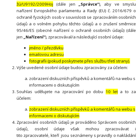
žú/U9192/2009Hoj
(dále jen
„Správce“
), aby ve smyslu
nařízení Evropského parlamentu a Rady (EU) č. 2016/679 o
ochraně fyzických osob v souvislosti se zpracováním osobních
údajů a o volném pohybu těchto údajů a o zrušení směrnice
95/46/ES (obecné nařízení o ochraně osobních údajů) (dále
jen
„Nařízení“
), zpracovával/a následující osobní údaje:
jméno / přezdívku
emailovou adresu
fotografii (pokud poskytnete přes službu třetí strany).
Výše uvedené osobní údaje budou zpracovány za účelem:
zobrazení diskuzních příspěvků a komentářů na webu s
informacemi o diskutujícím
Souhlas udělujete na zpracování po dobu
10 let
a to za
účelem:
zobrazení diskuzních příspěvků a komentářů na webu s
informacemi o diskutujícím
Zpracování osobních údajů je prováděno Správcem osobních
údajů, osobní údaje však mohou zpracovávat i
tito zpracovatelé, kteří jsou seznámeny s pravidly o nakládání