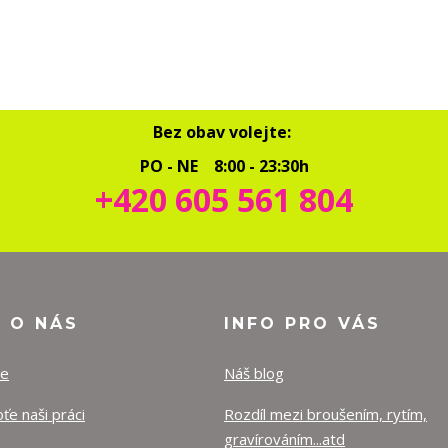
Bez obav volejte:
PO - NE 8:00 - 23:30h
+420 605 561 804
O O NÁS
INFO PRO VÁS
ze
Náš blog
e naši práci
Rozdíl mezi broušením, rytím,
gravírováním...atd