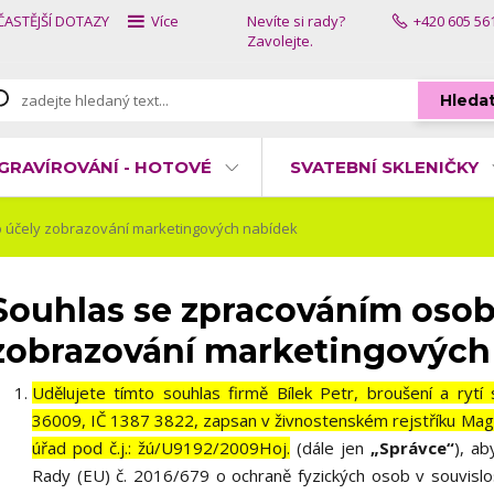
ČASTĚJŠÍ DOTAZY
Více
Nevíte si rady?
+420 605 56
Zavolejte.
Hleda
GRAVÍROVÁNÍ - HOTOVÉ
SVATEBNÍ SKLENIČKY
 účely zobrazování marketingových nabídek
Souhlas se zpracováním osob
zobrazování marketingových
Udělujete tímto souhlas firmě Bílek Petr, broušení a rytí
36009, IČ 1387 3822, zapsan v živnostenském rejstříku Mag
úřad pod č.j.: žú/U9192/2009Hoj.
(dále jen
„Správce“
), a
Rady (EU) č. 2016/679 o ochraně fyzických osob v souvisl