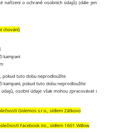
 nařízení o ochraně osobních údajů) (dále jen
ní chování)
í
či kampaní
m:
í, pokud tuto dobu neprodloužíte
či kampaní, pokud tuto dobu neprodloužíte
 údajů, osobní údaje však mohou zpracovávat i
ečností Golemos s.r.o., sídlem Zátkovo
lečností Facebook Inc., sídlem 1601 Willow