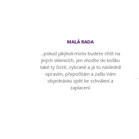
MALÁ RADA
...pokud jakýkoli motiv budete chtít na
jiných sklenicích, jen vhoďte do košíku
také ty čisté, vybrané a já to následně
opravím, přepočítám a zašlu Vám
objednávku zpět ke schválení a
zaplacení.