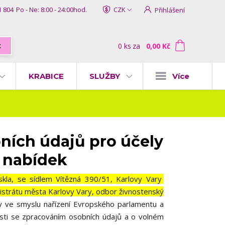
1 804
Po - Ne: 8:00 - 24:00hod.
CZK
Přihlášení
0
ks
za
0,00 Kč
t
KRABICE
SLUŽBY
Více
ních údajů pro účely
 nabídek
 skla, se sídlem Vítězná 390/51, Karlovy Vary
istrátu města Karlovy Vary, odbor živnostenský
by ve smyslu nařízení Evropského parlamentu a
osti se zpracováním osobních údajů a o volném