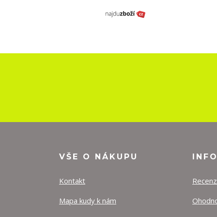
VŠE O NÁKUPU
INF
Kontakt
Recen
Mapa kudy k nám
Ohodnoť