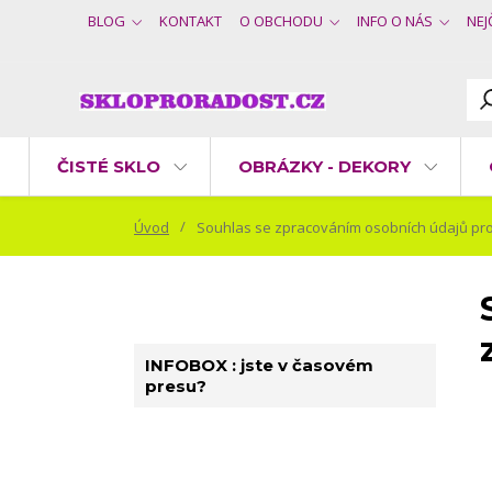
BLOG
KONTAKT
O OBCHODU
INFO O NÁS
NEJ
ČISTÉ SKLO
OBRÁZKY - DEKORY
Úvod
Souhlas se zpracováním osobních údajů pro
INFOBOX : jste v časovém
presu?