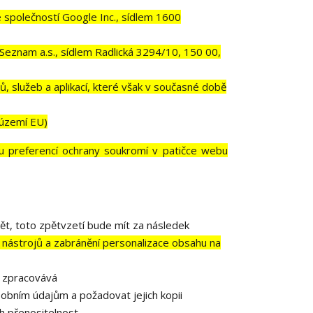
polečností Google Inc., sídlem 1600
Seznam a.s., sídlem Radlická 3294/10, 150 00,
, služeb a aplikací, které však v současné době
 území EU)
u preferencí ochrany soukromí v patičce webu
ět, toto zpětvzetí bude mít za následek
 nástrojů a zabránění personalizace obsahu na
e zpracovává
obním údajům a požadovat jejich kopii
h přenositelnost