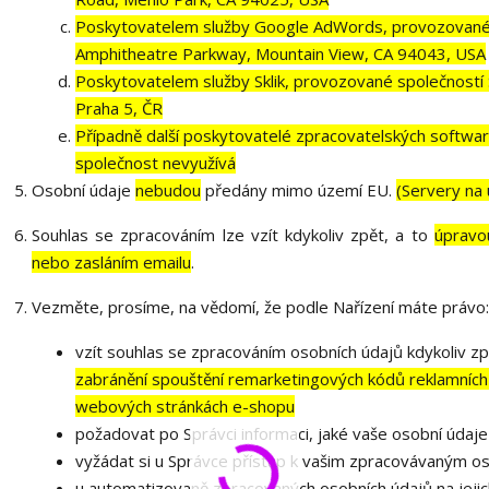
Poskytovatelem služby Google AdWords, provozované s
Amphitheatre Parkway, Mountain View, CA 94043, USA
Poskytovatelem služby Sklik, provozované společností 
Praha 5, ČR
Případně další poskytovatelé zpracovatelských softwarů
společnost nevyužívá
Osobní údaje
nebudou
předány mimo území EU.
(Servery na
Souhlas se zpracováním lze vzít kdykoliv zpět, a to
úpravo
nebo zasláním emailu
.
Vezměte, prosíme, na vědomí, že podle Nařízení máte právo:
vzít souhlas se zpracováním osobních údajů kdykoliv zp
zabránění spouštění remarketingových kódů reklamních
webových stránkách e-shopu
požadovat po Správci informaci, jaké vaše osobní údaj
vyžádat si u Správce přístup k vašim zpracovávaným os
u automatizovaně zpracovaných osobních údajů na jejic