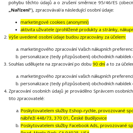
pohybu těchto údajů a o zrušení směrnice 95/46/ES (obecné
„Nařízení“
), zpracovával/a následující osobní údaje:
marketingové cookies (anonymní)
aktivita uživatele (prohlížené produkty a stránky, nákup
Výše uvedené osobní údaje budou zpracovány za účelem:
marketingového zpracování Vašich nákupních preferenc
personalizace (tedy přizpůsobení) obchodních nabídek 
Souhlas udělujete na zpracování po dobu
90 dní
a to za účele
marketingového zpracování vašich nákupních preferenc
personalizace (tedy přizpůsobení) obchodních nabídek 
Zpracování osobních údajů je prováděno Správcem osobních
tito zpracovatelé:
Poskytovatelem služby Eshop-rychle, provozované spol
nábřeží 448/73, 370 01, České Budějovice
Poskytovatelem služby Facebook Ads, provozované spo
Road, Menlo Park, CA 94025, USA