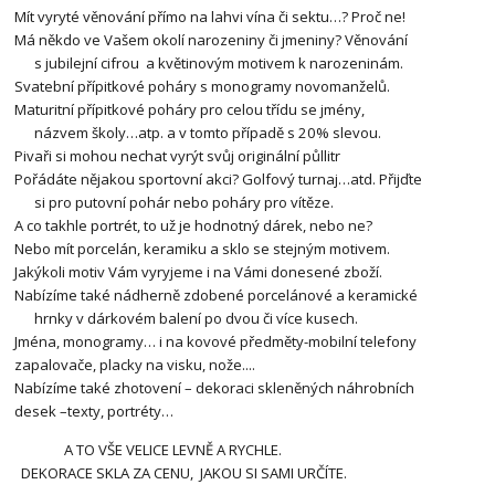
Mít vyryté věnování přímo na lahvi vína či sektu…? Proč ne!
Má někdo ve Vašem okolí narozeniny či jmeniny? Věnování
s jubilejní cifrou a květinovým motivem k narozeninám.
Svatební přípitkové poháry s monogramy novomanželů.
Maturitní přípitkové poháry pro celou třídu se jmény,
názvem školy…atp. a v tomto případě s 20% slevou.
Pivaři si mohou nechat vyrýt svůj originální půllitr
Pořádáte nějakou sportovní akci? Golfový turnaj…atd. Přijďte
si pro putovní pohár nebo poháry pro vítěze.
A co takhle portrét, to už je hodnotný dárek, nebo ne?
Nebo mít porcelán, keramiku a sklo se stejným motivem.
Jakýkoli motiv Vám vyryjeme i na Vámi donesené zboží.
Nabízíme také nádherně zdobené porcelánové a keramické
hrnky v dárkovém balení po dvou či více kusech.
Jména, monogramy… i na kovové předměty-mobilní telefony
zapalovače, placky na visku, nože....
Nabízíme také zhotovení – dekoraci skleněných náhrobních
desek –texty, portréty…
A TO VŠE VELICE LEVNĚ A RYCHLE.
DEKORACE SKLA ZA CENU, JAKOU SI SAMI URČÍTE.