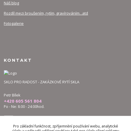
Náš blog
Rozdíl mezi broušením, rytím, gravírováním...atd
Fotogalerie
KONTAKT
SKLO PRO RADOST - ZAKÁZKOVÉ RYTÍ SKLA
Petr Bílek
+420 605 561 804
Po - Ne: 8:00 - 24:00hod.
bilek.petr@skloproradost.cz
Pro základní funkčnost, zpříjemnění používání webu, analytické
účely a v případě udělení souhlasu také pro účely cílení reklamy