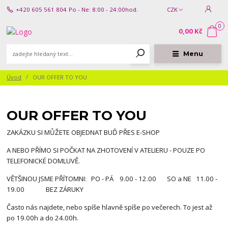
+420 605 561 804
Po - Ne: 8:00 - 24:00hod.
CZK
0
0,00 Kč
Menu
Úvod
OUR OFFER TO YOU
OUR OFFER TO YOU
ZAKÁZKU SI MŮŽETE OBJEDNAT BUĎ PŘES E-SHOP
A NEBO PŘÍMO SI POČKAT NA ZHOTOVENÍ V ATELIERU - POUZE PO
TELEFONICKÉ DOMLUVĚ.
VĚTŠINOU JSME PŘÍTOMNI: PO - PÁ 9.00 - 12.00 SO a NE 11.00 -
19.00 BEZ ZÁRUKY
Často nás najdete, nebo spíše hlavně spíše po večerech. To jest až
po 19.00h a do 24.00h.