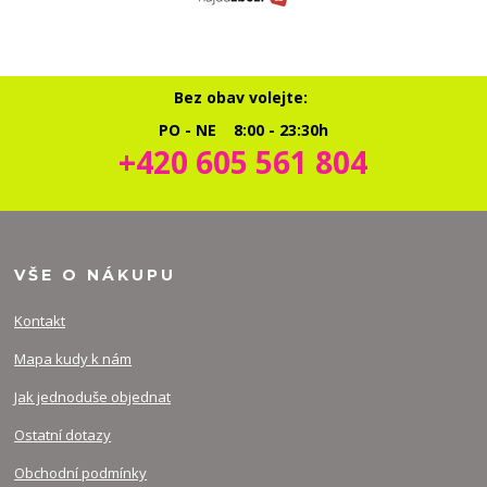
Bez obav volejte:
PO - NE 8:00 - 23:30h
+420 605 561 804
VŠE O NÁKUPU
Kontakt
Mapa kudy k nám
Jak jednoduše objednat
Ostatní dotazy
Obchodní podmínky