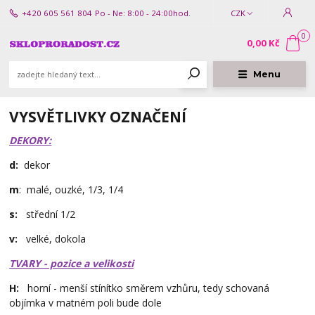
+420 605 561 804
Po - Ne: 8:00 - 24:00hod.
CZK
0
0,00 Kč
Menu
VYSVĚTLIVKY OZNAČENÍ
DEKORY:
d:
dekor
m
: malé, ouzké, 1/3, 1/4
s:
střední 1/2
v:
velké, dokola
TVARY - pozice a velikosti
H:
horní - menší stínítko směrem vzhůru, tedy schovaná
objímka v matném poli bude dole