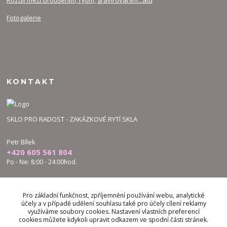
Rozdíl mezi broušením, rytím, gravírováním...atd
Fotogalerie
KONTAKT
SKLO PRO RADOST - ZAKÁZKOVÉ RYTÍ SKLA
Petr Bílek
+420 605 561 804
Po - Ne: 8:00 - 24:00hod.
bilek.petr@skloproradost.cz
Pro základní funkčnost, zpříjemnění používání webu, analytické
účely a v případě udělení souhlasu také pro účely cílení reklamy
využíváme soubory cookies. Nastavení vlastních preferencí
cookies můžete kdykoli upravit odkazem ve spodní části stránek.