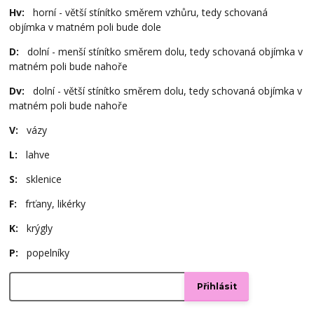
Hv:
horní - větší stínítko směrem vzhůru, tedy schovaná
objímka v matném poli bude dole
D:
dolní - menší stínítko směrem dolu, tedy schovaná objímka v
matném poli bude nahoře
Dv:
dolní - větší stínítko směrem dolu, tedy schovaná objímka v
matném poli bude nahoře
V:
vázy
L:
lahve
S:
sklenice
F:
frťany, likérky
K:
krýgly
P:
popelníky