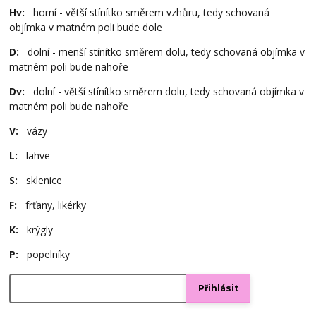
Hv:
horní - větší stínítko směrem vzhůru, tedy schovaná
objímka v matném poli bude dole
D:
dolní - menší stínítko směrem dolu, tedy schovaná objímka v
matném poli bude nahoře
Dv:
dolní - větší stínítko směrem dolu, tedy schovaná objímka v
matném poli bude nahoře
V:
vázy
L:
lahve
S:
sklenice
F:
frťany, likérky
K:
krýgly
P:
popelníky