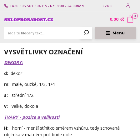
+420 605 561 804
Po - Ne: 8:00 - 24:00hod.
CZK
0
0,00 Kč
Menu
VYSVĚTLIVKY OZNAČENÍ
DEKORY:
d:
dekor
m
: malé, ouzké, 1/3, 1/4
s:
střední 1/2
v:
velké, dokola
TVARY - pozice a velikosti
H:
horní - menší stínítko směrem vzhůru, tedy schovaná
objímka v matném poli bude dole