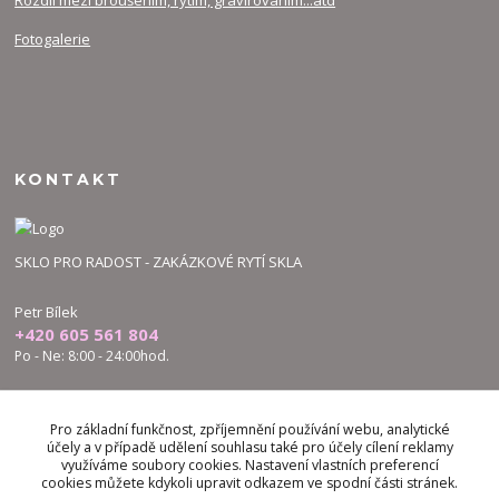
Rozdíl mezi broušením, rytím, gravírováním...atd
Fotogalerie
KONTAKT
SKLO PRO RADOST - ZAKÁZKOVÉ RYTÍ SKLA
Petr Bílek
+420 605 561 804
Po - Ne: 8:00 - 24:00hod.
bilek.petr@skloproradost.cz
Pro základní funkčnost, zpříjemnění používání webu, analytické
účely a v případě udělení souhlasu také pro účely cílení reklamy
využíváme soubory cookies. Nastavení vlastních preferencí
cookies můžete kdykoli upravit odkazem ve spodní části stránek.