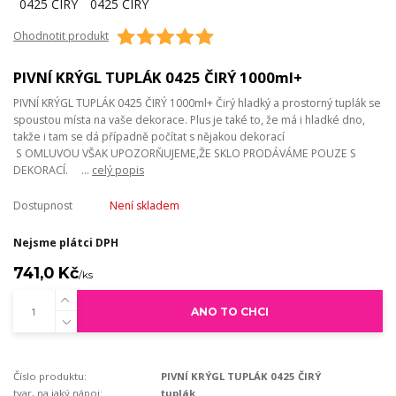
Ohodnotit produkt
PIVNÍ KRÝGL TUPLÁK 0425 ČIRÝ 1000ml+
PIVNÍ KRÝGL TUPLÁK 0425 ČIRÝ 1000ml+ Čirý hladký a prostorný tuplák se
spoustou místa na vaše dekorace. Plus je také to, že má i hladké dno,
takže i tam se dá případně počítat s nějakou dekorací
S OMLUVOU VŠAK UPOZORŇUJEME,ŽE SKLO PRODÁVÁME POUZE S
DEKORACÍ. ...
celý popis
Dostupnost
Není skladem
Nejsme plátci DPH
741,0 Kč
/
ks
ANO TO CHCI
Číslo produktu:
PIVNÍ KRÝGL TUPLÁK 0425 ČIRÝ
tvar, na jaký nápoj:
tuplák