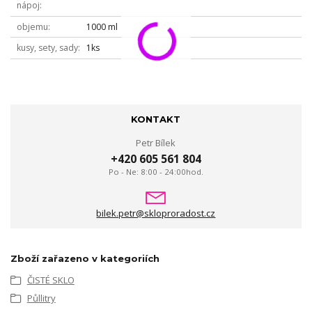
nápoj
objemu
1000 ml
kusy, sety, sady
1ks
KONTAKT
Petr Bílek
+420 605 561 804
Po - Ne: 8:00 - 24:00hod.
bilek.petr@skloproradost.cz
Zboží zařazeno v kategoriích
ČISTÉ SKLO
Půllitry