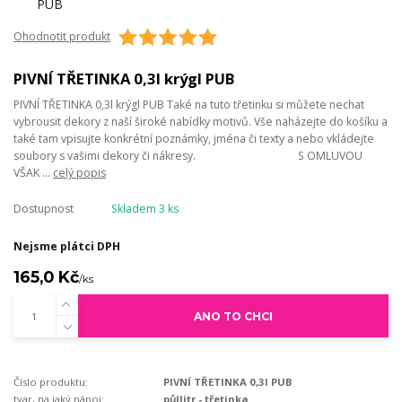
Ohodnotit produkt
PIVNÍ TŘETINKA 0,3l krýgl PUB
PIVNÍ TŘETINKA 0,3l krýgl PUB Také na tuto třetinku si můžete nechat
vybrousit dekory z naší široké nabídky motivů. Vše naházejte do košíku a
také tam vpisujte konkrétní poznámky, jména či texty a nebo vkládejte
soubory s vašimi dekory či nákresy. S OMLUVOU
VŠAK ...
celý popis
Dostupnost
Skladem 3 ks
Nejsme plátci DPH
165,0 Kč
/
ks
ANO TO CHCI
Číslo produktu:
PIVNÍ TŘETINKA 0,3l PUB
tvar, na jaký nápoj:
půllitr - třetinka