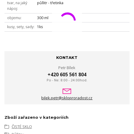
tvar, na jaký
půllitr - třetinka
nápoj
objemu
300 ml
kusy, sety, sady
1ks
KONTAKT
Petr Bílek
+420 605 561 804
Po - Ne: 8:00 - 24:00hod.
bilek.petr@skloproradost.cz
Zboží zařazeno v kategoriích
ČISTÉ SKLO