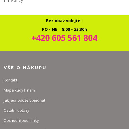
Půllitry
Bez obav volejte:
PO - NE 8:00 - 23:30h
+420 605 561 804
VŠE O NÁKUPU
Kontakt
Mapa kudy k nám
Jak jednoduše objednat
Ostatní dotazy
Obchodní podmínky