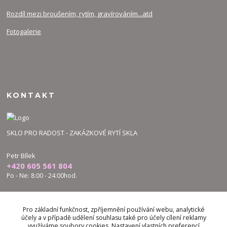
Rozdíl mezi broušením, rytím, gravírováním...atd
Fotogalerie
KONTAKT
SKLO PRO RADOST - ZAKÁZKOVÉ RYTÍ SKLA
Petr Bílek
+420 605 561 804
Po - Ne: 8:00 - 24:00hod.
bilek.petr@skloproradost.cz
Pro základní funkčnost, zpříjemnění používání webu, analytické
účely a v případě udělení souhlasu také pro účely cílení reklamy
využíváme soubory cookies. Nastavení vlastních preferencí