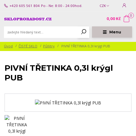
+420 605 561 804
Po - Ne: 8:00 - 24:00hod.
CZK
0
0,00 Kč
Menu
Úvod
ČISTÉ SKLO
Půllitry
PIVNÍ TŘETINKA 0,3l krýgl PUB
PIVNÍ TŘETINKA 0,3l krýgl
PUB