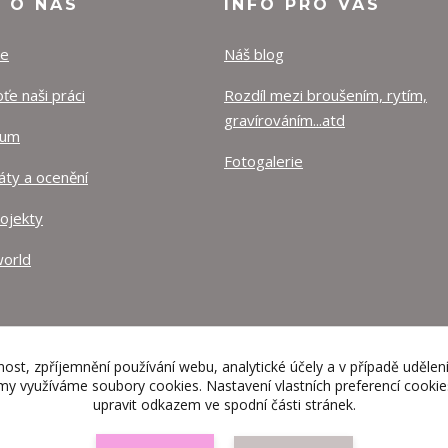
O O NÁS
INFO PRO VÁS
ze
Náš blog
e naši práci
Rozdíl mezi broušením, rytím,
gravírováním...atd
lum
Fotogalerie
káty a ocenění
rojekty
orld
nost, zpříjemnění používání webu, analytické účely a v případě udělen
lamy využíváme soubory cookies. Nastavení vlastních preferencí cooki
upravit odkazem ve spodní části stránek.