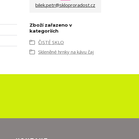
bilek.petr@skloproradost.cz
Zboží zařazeno v
kategoriích
ČISTÉ SKLO
Skleněné hrnky na kávu čaj