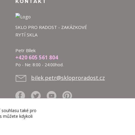
KONTAKT
SKLO PRO RADOST - ZAKÁZKOVÉ
RYTÍ SKLA
Petr Bílek
+420 605 561 804
Po - Ne: 8:00 - 24:00hod.
bilek.petr@skloproradost.cz
í souhlasu také pro
es můžete kdykoli