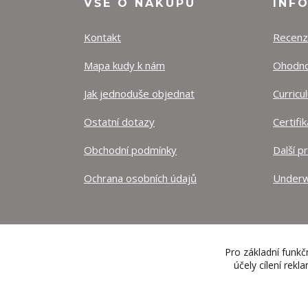
VŠE O NÁKUPU
INF
Kontakt
Recen
Mapa kudy k nám
Ohodnoť
Jak jednoduše objednat
Curricu
Ostatní dotazy
Certifi
Obchodní podmínky
Další p
Ochrana osobních údajů
Underw
Pro základní funkč
účely cílení rek