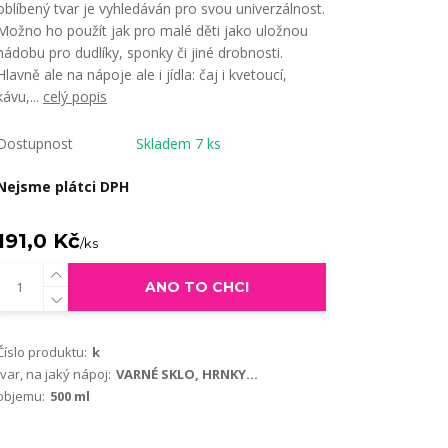
oblíbený tvar je vyhledáván pro svou univerzálnost.
Možno ho použít jak pro malé děti jako uložnou
nádobu pro dudlíky, sponky či jiné drobnosti.
Hlavně ale na nápoje ale i jídla: čaj i kvetoucí,
kávu,...
celý popis
Dostupnost
Skladem 7 ks
Nejsme plátci DPH
191,0 Kč
/
ks
ANO TO CHCI
Číslo produktu:
k
tvar, na jaký nápoj:
VARNÉ SKLO, HRNKY...
objemu:
500 ml