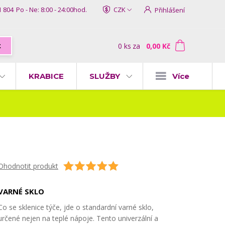
1 804
Po - Ne: 8:00 - 24:00hod.
CZK
Přihlášení
0
ks
za
0,00 Kč
t
KRABICE
SLUŽBY
Více
Ohodnotit produkt
VARNÉ SKLO
Co se sklenice týče, jde o standardní varné sklo,
určené nejen na teplé nápoje. Tento univerzální a