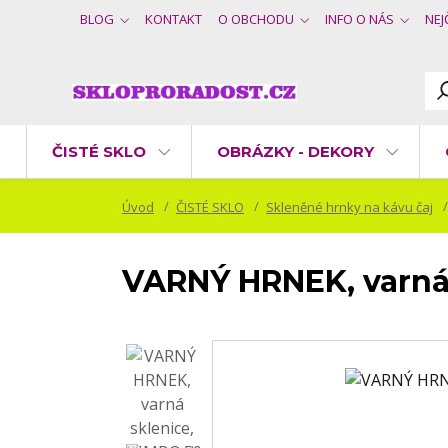
BLOG
KONTAKT
O OBCHODU
INFO O NÁS
NEJ
ČISTÉ SKLO
OBRÁZKY - DEKORY
Úvod
ČISTÉ SKLO
Skleněné hrnky na kávu čaj
VARNÝ HRNEK, varná