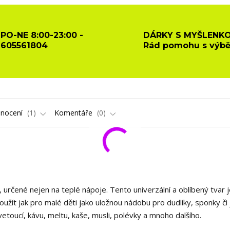
PO-NE 8:00-23:00 -
DÁRKY S MYŠLENKO
605561804
Rád pomohu s výb
nocení
1
Komentáře
0
, určené nejen na teplé nápoje. Tento univerzální a oblíbený tvar 
žít jak pro malé děti jako uložnou nádobu pro dudlíky, sponky či 
 kvetoucí, kávu, meltu, kaše, musli, polévky a mnoho dalšího.