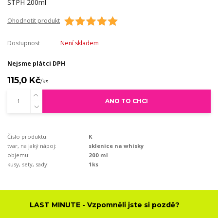
Ohodnotit produkt
Dostupnost
Není skladem
Nejsme plátci DPH
115,0 Kč
/
ks
ANO TO CHCI
Číslo produktu:
K
tvar, na jaký nápoj:
sklenice na whisky
objemu:
200 ml
kusy, sety, sady:
1ks
LAST MINUTE - Vzpomněli jste si pozdě?