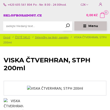
+420 605 561 804
Po - Ne: 8:00 - 24:00hod.
CZK
0
0,00 Kč
Menu
Úvod
ČISTÉ SKLO
Skleničky na likér, panáky
VISKA ČTVERHRAN, STPH
200ml
VISKA ČTVERHRAN, STPH
200ml