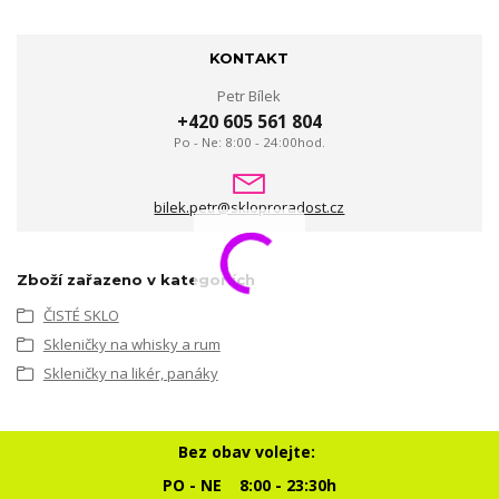
KONTAKT
Petr Bílek
+420 605 561 804
Po - Ne: 8:00 - 24:00hod.
bilek.petr@skloproradost.cz
Zboží zařazeno v kategoriích
ČISTÉ SKLO
Skleničky na whisky a rum
Skleničky na likér, panáky
Bez obav volejte:
PO - NE 8:00 - 23:30h