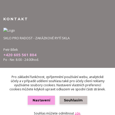
KONTAKT
SKLO PRO RADOST - ZAKÁZKOVÉ RYTÍ SKLA
Petr Bílek
+420 605 561 804
Po - Ne: 8:00 - 24:00hod.
bilek.petr@skloproradost.cz
Pro základní funkčnost, zpříjemnění používání webu, analytické
účely a v případě udělení souhlasu také pro účely cílení reklamy
využíváme soubory cookies. Nastavení vlastních preferencí
cookies můžete kdykoli upravit odkazem ve spodní části stránek.
Nastavení
Souhlasím
Vytvořeno na
Eshop-rychle.cz
Souhlas můžete odmítnout
zde
.