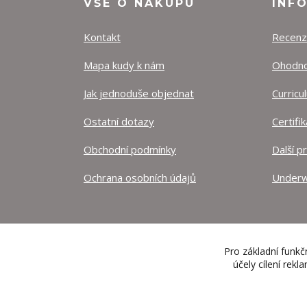
VŠE O NÁKUPU
INF
Kontakt
Recen
Mapa kudy k nám
Ohodnoť
Jak jednoduše objednat
Curricu
Ostatní dotazy
Certifi
Obchodní podmínky
Další p
Ochrana osobních údajů
Underw
Pro základní funkč
účely cílení rek