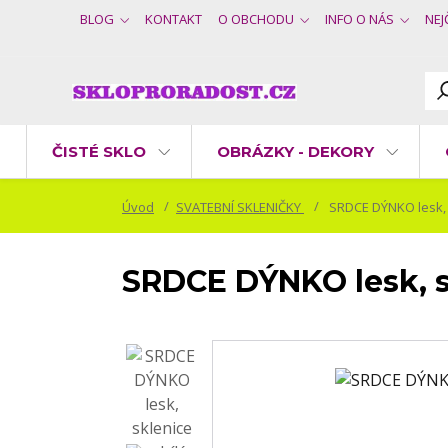
BLOG
KONTAKT
O OBCHODU
INFO O NÁS
NEJ
ČISTÉ SKLO
OBRÁZKY - DEKORY
Úvod
SVATEBNÍ SKLENIČKY
SRDCE DÝNKO lesk, s
SRDCE DÝNKO lesk, sk