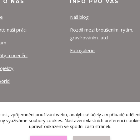
O O NÁS
INFO PRO VÁS
ze
Náš blog
e naši práci
Rozdíl mezi broušením, rytím,
gravírováním...atd
lum
Fotogalerie
káty a ocenění
rojekty
orld
nost, zpříjemnění používání webu, analytické účely a v případě udělen
lamy využíváme soubory cookies. Nastavení vlastních preferencí cooki
upravit odkazem ve spodní části stránek.