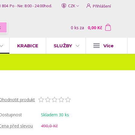
1 804
Po - Ne: 8:00 - 24:00hod.
CZK
Přihlášení
0
ks
za
0,00 Kč
t
KRABICE
SLUŽBY
Více
Ohodnotit produkt
Dostupnost
Skladem 30 ks
Cena před slevou
490,0 Kč