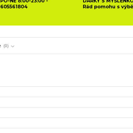
PO-NE 8:00-23:00 -
DÁRKY S MYŠLENKO
605561804
Rád pomohu s výb
e
0