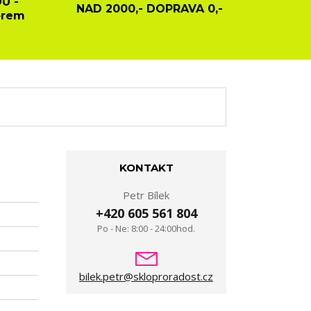
U -
NAD 2000,- DOPRAVA 0,-
ěrem
KONTAKT
Petr Bílek
+420 605 561 804
Po - Ne: 8:00 - 24:00hod.
bilek.petr@skloproradost.cz