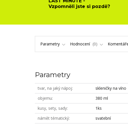
LAST MINUTE -
Vzpomněli jste si pozdě?
Parametry
Hodnocení
0
Komentář
Parametry
tvar, na jaký nápoj
skleničky na víno
objemu
380 ml
kusy, sety, sady
1ks
námět tématický
svatební