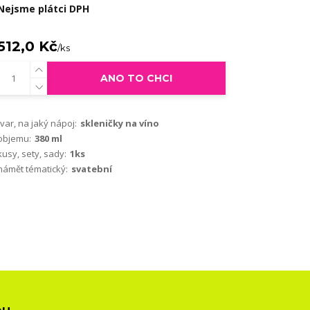
Nejsme plátci DPH
512,0 Kč
/
ks
ANO TO CHCI
tvar, na jaký nápoj:
skleničky na víno
objemu:
380 ml
kusy, sety, sady:
1ks
námět tématický:
svatební