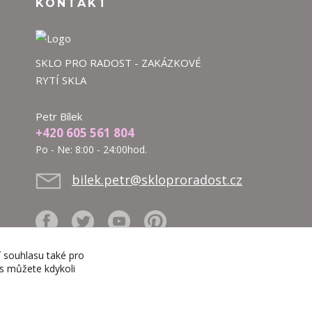
KONTAKT
SKLO PRO RADOST - ZAKÁZKOVÉ
RYTÍ SKLA
Petr Bílek
+420 605 561 804
Po - Ne: 8:00 - 24:00hod.
bilek.petr@skloproradost.cz
í souhlasu také pro
es můžete kdykoli