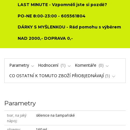
LAST MINUTE - Vzpomněli jste si pozdě?
PO-NE 8:00-23:00 - 605561804
DÁRKY S MYŠLENKOU - Rád pomohu s výběrem
NAD 2000,- DOPRAVA 0,-
Parametry
Hodnocení
1
Komentáře
0
CO OSTATNÍ K TOMUTO ZBOŽÍ PŘIOBJEDNÁVAJÍ
5
Parametry
tvar, na jaký
sklenice na šampaňské
nápoj
objemu
160 ml