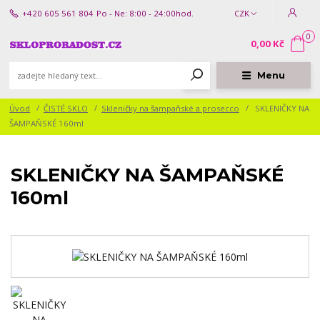
+420 605 561 804
Po - Ne: 8:00 - 24:00hod.
CZK
0
0,00 Kč
Menu
Úvod
ČISTÉ SKLO
Skleničky na šampaňské a prosecco
SKLENIČKY NA
ŠAMPAŇSKÉ 160ml
SKLENIČKY NA ŠAMPAŇSKÉ
160ml