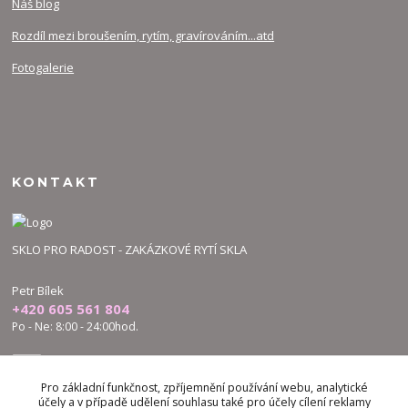
Náš blog
Rozdíl mezi broušením, rytím, gravírováním...atd
Fotogalerie
KONTAKT
SKLO PRO RADOST - ZAKÁZKOVÉ RYTÍ SKLA
Petr Bílek
+420 605 561 804
Po - Ne: 8:00 - 24:00hod.
bilek.petr@skloproradost.cz
Pro základní funkčnost, zpříjemnění používání webu, analytické
účely a v případě udělení souhlasu také pro účely cílení reklamy