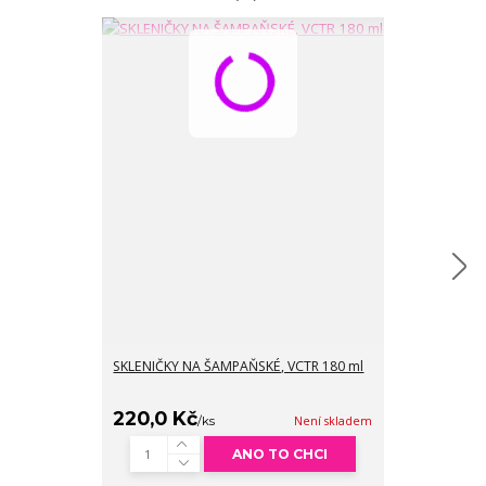
SKLENIČKY NA ŠAMPAŇSKÉ, VCTR 180 ml
SKLENIČKY NA
220,0 Kč
162,0 Kč
/
ks
Není skladem
/
ANO TO CHCI