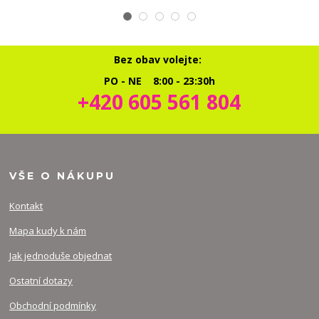
Bez obav volejte:
PO - NE 8:00 - 23:30h
+420 605 561 804
VŠE O NÁKUPU
Kontakt
Mapa kudy k nám
Jak jednoduše objednat
Ostatní dotazy
Obchodní podmínky