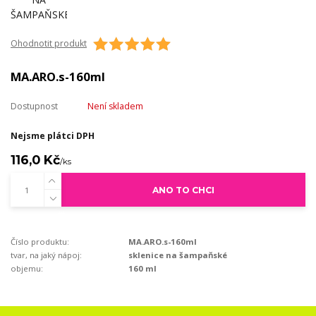
Ohodnotit produkt
MA.ARO.s-160ml
Dostupnost
Není skladem
Nejsme plátci DPH
116,0 Kč
/
ks
ANO TO CHCI
Číslo produktu:
MA.ARO.s-160ml
tvar, na jaký nápoj:
sklenice na šampaňské
objemu:
160 ml