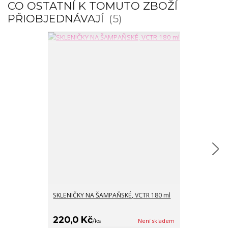
CO OSTATNÍ K TOMUTO ZBOŽÍ
PŘIOBJEDNÁVAJÍ
5
SKLENIČKY NA ŠAMPAŇSKÉ, VCTR 180 ml
SKLENIČKY NA
220,0 Kč
162,0 Kč
/
ks
Není skladem
/