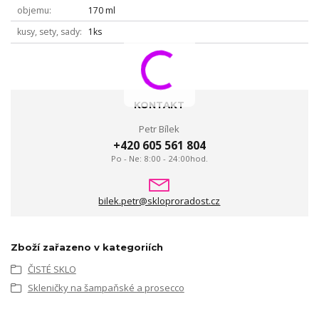
objemu
170 ml
kusy, sety, sady
1ks
KONTAKT
Petr Bílek
+420 605 561 804
Po - Ne: 8:00 - 24:00hod.
bilek.petr@skloproradost.cz
Zboží zařazeno v kategoriích
ČISTÉ SKLO
Skleničky na šampaňské a prosecco