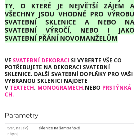
TY, O KTERÉ JE NEJVĚTŠÍ ZÁJEM A
VŠECHNY JSOU VHODNÉ PRO VÝROBU
SVATEBNÍ SKLENICE A NEBO NA
SVATEBNÍ VÝROČÍ, NEBO I JAKO
SVATEBNÍ PŘÁNÍ NOVOMANŽELŮM
VE
SVATEBNÍ DEKORACI
SI VYBERTE VŠE CO
POTŘEBUJETE NA DEKORACI SVATEBNÍ
SKLENICE. DALŠÍ SVATEBNÍ DOPLŇKY PRO VAŠI
VYBRANOU SKLENICI NAJDETE
V
TEXTECH
,
MONOGRAMECH,
NEBO
PRSTÝNKÁ
CH.
Parametry
tvar, na jaký
sklenice na šampaňské
nápoj