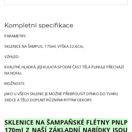
Kompletní specifikace
PARAMETRY:
SKLENICE NA ŠAMPUS, 170ml, VÝŠKA 22,6Cm,
VZHLED:
KVALITNÍ, HLADKÁ, JEJÍ KULATÁ SPODNÍ ČÁST TĚLA PLINULE PŘECHÁZÍ
NA NOHU.
MOŽNOSTI:
JAKO U VŠECH SKLENIC JE MOŽNÉ PŘEBROUSIT DÝNKO DO TVARU
SRDCE A TĚLO DOPLNIT RŮZNÝMI RYTÝMI DEKORY.
SKLENICE NA ŠAMPAŇSKÉ FLÉTNY PNLP
170ml Z NAŠÍ ZÁKLADNÍ NABÍDKY JSOU