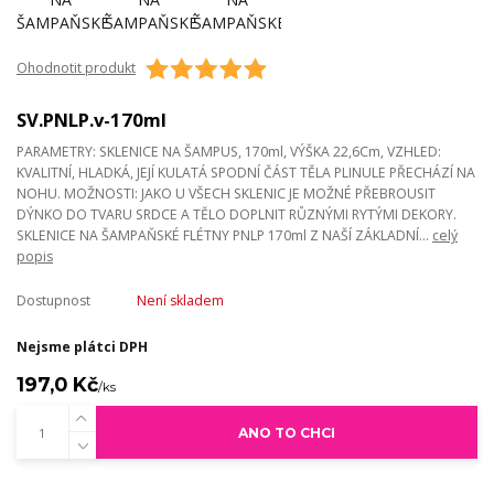
Ohodnotit produkt
SV.PNLP.v-170ml
PARAMETRY: SKLENICE NA ŠAMPUS, 170ml, VÝŠKA 22,6Cm, VZHLED:
KVALITNÍ, HLADKÁ, JEJÍ KULATÁ SPODNÍ ČÁST TĚLA PLINULE PŘECHÁZÍ NA
NOHU. MOŽNOSTI: JAKO U VŠECH SKLENIC JE MOŽNÉ PŘEBROUSIT
DÝNKO DO TVARU SRDCE A TĚLO DOPLNIT RŮZNÝMI RYTÝMI DEKORY.
SKLENICE NA ŠAMPAŇSKÉ FLÉTNY PNLP 170ml Z NAŠÍ ZÁKLADNÍ...
celý
popis
Dostupnost
Není skladem
Nejsme plátci DPH
197,0 Kč
/
ks
ANO TO CHCI