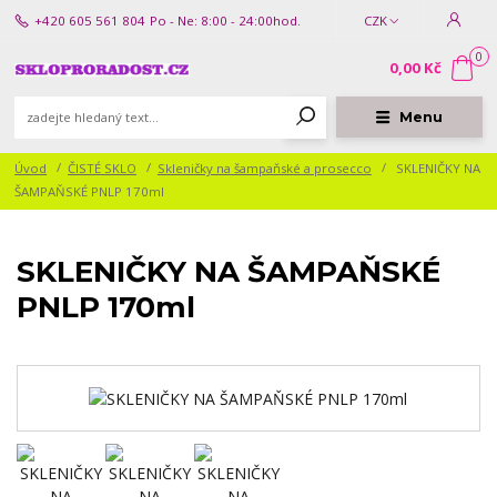
+420 605 561 804
Po - Ne: 8:00 - 24:00hod.
CZK
0
0,00 Kč
Menu
Úvod
ČISTÉ SKLO
Skleničky na šampaňské a prosecco
SKLENIČKY NA
ŠAMPAŇSKÉ PNLP 170ml
SKLENIČKY NA ŠAMPAŇSKÉ
PNLP 170ml