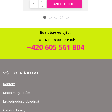
ANO TO CHCI
Bez obav volejte:
PO - NE 8:00 - 23:30h
+420 605 561 804
VŠE O NÁKUPU
Kontakt
Mapa kudy k nám
Jak jednoduše objednat
Ostatní dotazy