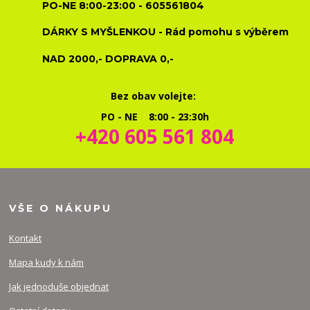
PO-NE 8:00-23:00 - 605561804
DÁRKY S MYŠLENKOU - Rád pomohu s výběrem
NAD 2000,- DOPRAVA 0,-
Bez obav volejte:
PO - NE 8:00 - 23:30h
+420 605 561 804
VŠE O NÁKUPU
Kontakt
Mapa kudy k nám
Jak jednoduše objednat