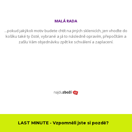
MALÁ RADA
...pokud jakýkoli motiv budete chtít na jiných sklenicích, jen vhoďte do
košíku také ty čisté, vybrané a já to následně opravím, přepočítám a
zašlu Vám objednávku zpět ke schválení a zaplacení.
LAST MINUTE - Vzpomněli jste si pozdě?