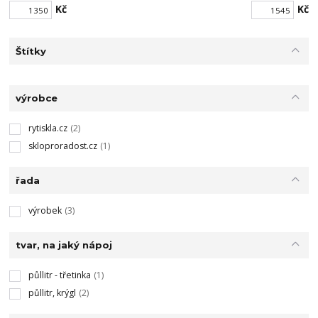
Kč
Kč
Štítky
výrobce
rytiskla.cz
(2)
skloproradost.cz
(1)
řada
výrobek
(3)
tvar, na jaký nápoj
půllitr - třetinka
(1)
půllitr, krýgl
(2)