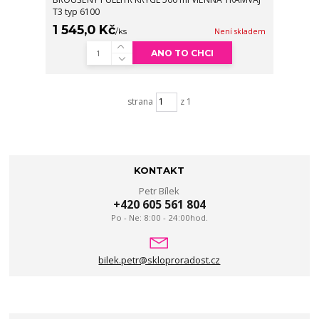
T3 typ 6100
1 545,0 Kč
/
ks
Není skladem
ANO TO CHCI
strana
z 1
KONTAKT
Petr Bílek
+420 605 561 804
Po - Ne: 8:00 - 24:00hod.
bilek.petr@skloproradost.cz