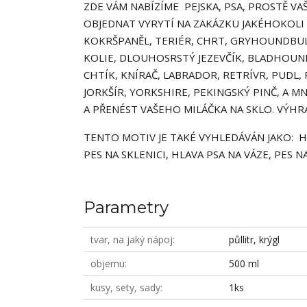
ZDE VÁM NABÍZÍME PEJSKA, PSA, PROSTĚ VA
OBJEDNAT VYRYTÍ NA ZAKÁZKU JAKÉHOKOLI 
KOKRŠPANĚL, TERIÉR, CHRT, GRYHOUNDBULDO
KOLIE, DLOUHOSRSTÝ JEZEVČÍK, BLADHOUND, 
CHTÍK, KNÍRAČ, LABRADOR, RETRÍVR, PUDL,
JORKŠÍR, YORKSHIRE, PEKINGSKÝ PINČ, A 
A PŘENÉST VAŠEHO MILÁČKA NA SKLO. VÝHR
TENTO MOTIV JE TAKÉ VYHLEDÁVÁN JAKO: HL
PES NA SKLENICI, HLAVA PSA NA VÁZE, PES NA 
Parametry
tvar, na jaký nápoj
půllitr, krýgl
objemu
500 ml
kusy, sety, sady
1ks