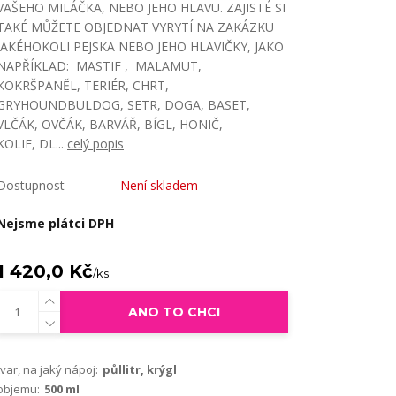
VAŠEHO MILÁČKA, NEBO JEHO HLAVU. ZAJISTÉ SI
TAKÉ MŮŽETE OBJEDNAT VYRYTÍ NA ZAKÁZKU
JAKÉHOKOLI PEJSKA NEBO JEHO HLAVIČKY, JAKO
NAPŘÍKLAD: MASTIF , MALAMUT,
KOKRŠPANĚL, TERIÉR, CHRT,
GRYHOUNDBULDOG, SETR, DOGA, BASET,
VLČÁK, OVČÁK, BARVÁŘ, BÍGL, HONIČ,
KOLIE, DL...
celý popis
Dostupnost
Není skladem
Nejsme plátci DPH
1 420,0 Kč
/
ks
ANO TO CHCI
tvar, na jaký nápoj:
půllitr, krýgl
objemu:
500 ml