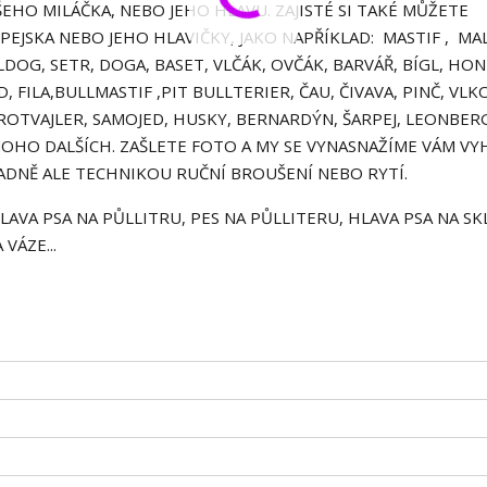
ŠEHO MILÁČKA, NEBO JEHO HLAVU. ZAJISTÉ SI TAKÉ MŮŽETE
PEJSKA NEBO JEHO HLAVIČKY, JAKO NAPŘÍKLAD: MASTIF , MA
G, SETR, DOGA, BASET, VLČÁK, OVČÁK, BARVÁŘ, BÍGL, HON
FILA,BULLMASTIF ,PIT BULLTERIER, ČAU, ČIVAVA, PINČ, VLK
 ROTVAJLER, SAMOJED, HUSKY, BERNARDÝN, ŠARPEJ, LEONBER
MNOHO DALŠÍCH. ZAŠLETE FOTO A MY SE VYNASNAŽÍME VÁM V
ADNĚ ALE TECHNIKOU RUČNÍ BROUŠENÍ NEBO RYTÍ.
AVA PSA NA PŮLLITRU, PES NA PŮLLITERU, HLAVA PSA NA SKL
VÁZE...