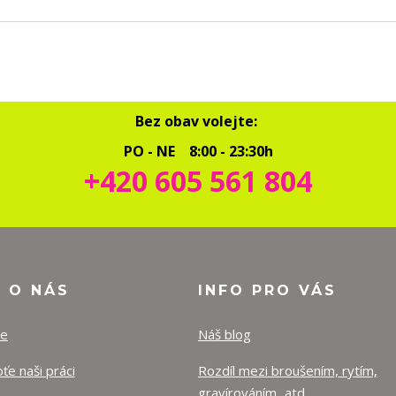
Bez obav volejte:
PO - NE 8:00 - 23:30h
+420 605 561 804
O O NÁS
INFO PRO VÁS
ze
Náš blog
e naši práci
Rozdíl mezi broušením, rytím,
gravírováním...atd