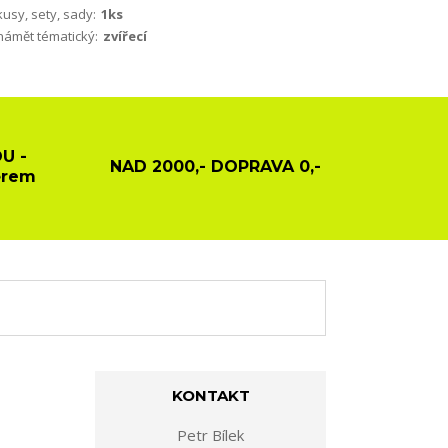
kusy, sety, sady:
1ks
námět tématický:
zvířecí
U -
NAD 2000,- DOPRAVA 0,-
ěrem
KONTAKT
Petr Bílek