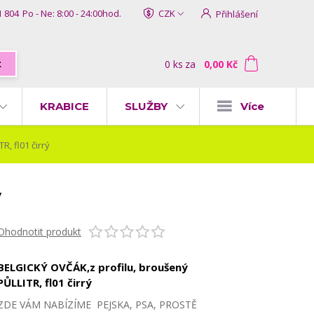
1 804
Po - Ne: 8:00 - 24:00hod.
CZK
Přihlášení
0
ks
za
0,00 Kč
t
KRABICE
SLUŽBY
Více
R, fl01 čirrý
ý
Ohodnotit produkt
BELGICKÝ OVČÁK,z profilu, broušený
PŮLLITR, fl01 čirrý
ZDE VÁM NABÍZÍME PEJSKA, PSA, PROSTĚ