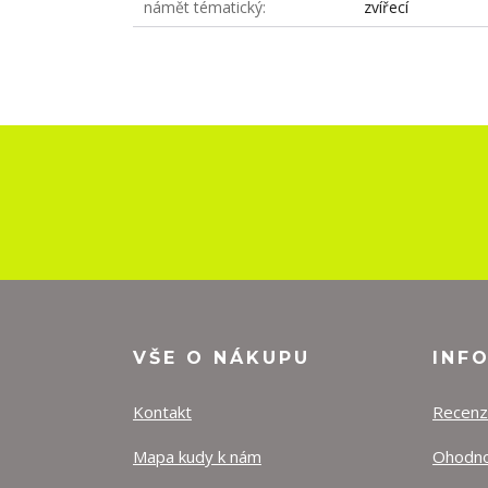
námět tématický
zvířecí
VŠE O NÁKUPU
INF
Kontakt
Recen
Mapa kudy k nám
Ohodnoť