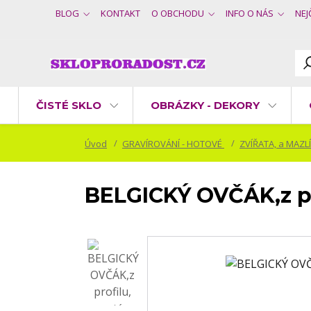
BLOG
KONTAKT
O OBCHODU
INFO O NÁS
NEJ
ČISTÉ SKLO
OBRÁZKY - DEKORY
Úvod
GRAVÍROVÁNÍ - HOTOVÉ
ZVÍŘATA, a MAZL
BELGICKÝ OVČÁK,z prof