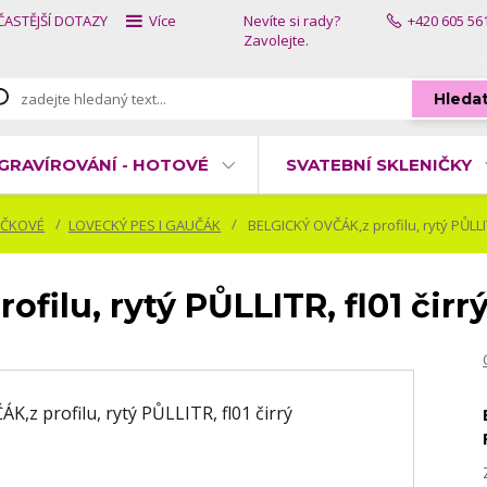
ČASTĚJŠÍ DOTAZY
Více
Nevíte si rady?
+420 605 56
Zavolejte.
Hleda
GRAVÍROVÁNÍ - HOTOVÉ
SVATEBNÍ SKLENIČKY
ÍČKOVÉ
LOVECKÝ PES I GAUČÁK
BELGICKÝ OVČÁK,z profilu, rytý PŮLLIT
ilu, rytý PŮLLITR, fl01 čirr