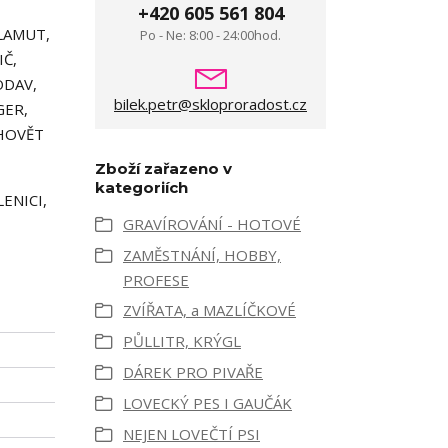
+420 605 561 804
LAMUT,
Po - Ne: 8:00 - 24:00hod.
IČ,
ODAV,
bilek.petr@skloproradost.cz
GER,
YHOVĚT
Zboží zařazeno v
kategoriích
ENICI,
GRAVÍROVÁNÍ - HOTOVÉ
ZAMĚSTNÁNÍ, HOBBY,
PROFESE
ZVÍŘATA, a MAZLÍČKOVÉ
PŮLLITR, KRÝGL
DÁREK PRO PIVAŘE
LOVECKÝ PES I GAUČÁK
NEJEN LOVEČTÍ PSI