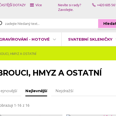
ČASTĚJŠÍ DOTAZY
Více
Nevíte si rady?
+420 605 56
Zavolejte.
Hleda
GRAVÍROVÁNÍ - HOTOVÉ
SVATEBNÍ SKLENIČKY
OUCI, HMYZ A OSTATNÍ
BROUCI, HMYZ A OSTATNÍ
ejnovější
Nejlevnější
Nejdražší
obrazuji 1-16 z 16