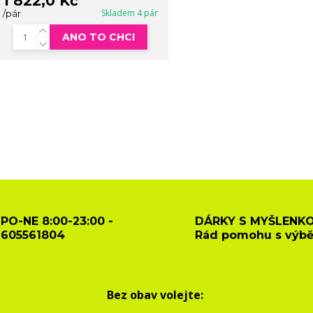
1 822,0 Kč
Skladem 4 pár
/
pár
ANO TO CHCI
PO-NE 8:00-23:00 -
DÁRKY S MYŠLENKO
605561804
Rád pomohu s výb
Bez obav volejte: