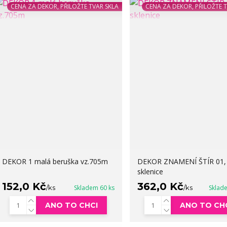
CENA ZA DEKOR, PŘILOŽTE TVAR SKLA
CENA ZA DEKOR, PŘILOŽTE 
DEKOR 1 malá beruška vz.705m
DEKOR ZNAMENÍ ŠTÍR 01,
sklenice
152,0 Kč
362,0 Kč
/
ks
Skladem 60 ks
/
ks
Sklad
ANO TO CHCI
ANO TO CH