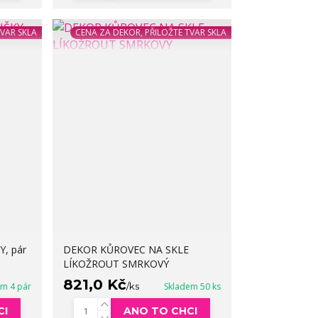
TVAR SKLA
CENA ZA DEKOR, PŘILOŽTE TVAR SKLA
, pár
DEKOR KŮROVEC NA SKLE
LÍKOŽROUT SMRKOVÝ
821,0 Kč
em 4 pár
/
ks
Skladem 50 ks
CI
ANO TO CHCI