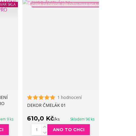
TVAR SKLA
CENA ZA DEKOR, PŘILOŽTE TVAR SKLA
ENÍ
1 hodnocení
RO
DEKOR ČMELÁK 01
610,0 Kč
dem 9 ks
/
ks
Skladem 96 ks
CI
ANO TO CHCI