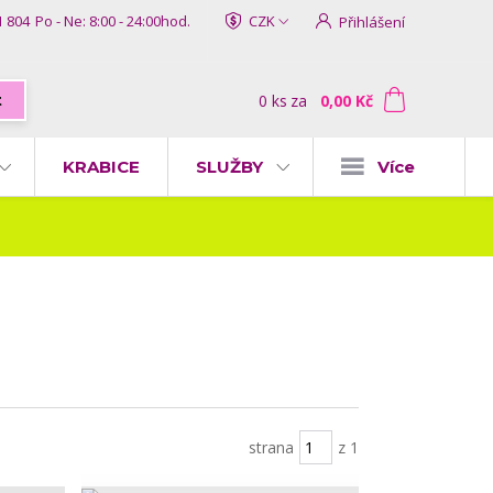
1 804
Po - Ne: 8:00 - 24:00hod.
CZK
Přihlášení
0
ks
za
0,00 Kč
t
KRABICE
SLUŽBY
Více
strana
z 1