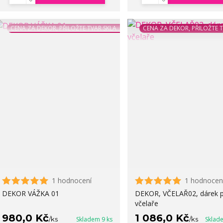
CENA ZA DEKOR, PŘILOŽTE TVAR SKLA
CENA ZA DEKOR, PŘILOŽTE 
1 hodnocení
1 hodnocen
DEKOR VÁŽKA 01
DEKOR, VČELAŘ02, dárek 
včelaře
980,0 Kč
1 086,0 Kč
/
ks
Skladem 9 ks
/
ks
Sklad