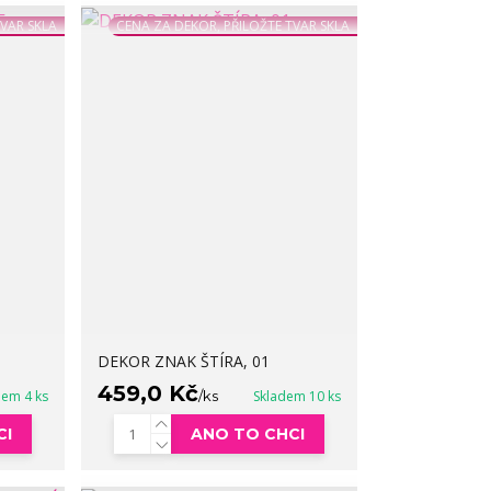
TVAR SKLA
CENA ZA DEKOR, PŘILOŽTE TVAR SKLA
DEKOR ZNAK ŠTÍRA, 01
459,0 Kč
dem 4 ks
/
ks
Skladem 10 ks
CI
ANO TO CHCI