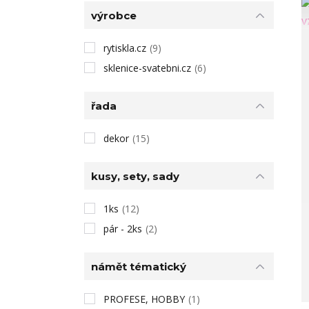
výrobce
rytiskla.cz
(9)
sklenice-svatebni.cz
(6)
řada
dekor
(15)
kusy, sety, sady
1ks
(12)
pár - 2ks
(2)
námět tématický
PROFESE, HOBBY
(1)