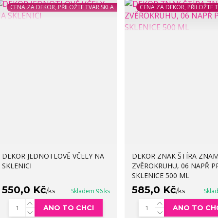
CENA ZA DEKOR, PŘILOŽTE TVAR SKLA
CENA ZA DEKOR, PŘILOŽTE 
DEKOR JEDNOTLOVĚ VČELY NA
DEKOR ZNAK ŠTÍRA ZNAM
SKLENICI
ZVĚROKRUHU, 06 NAPŘ P
SKLENICE 500 ML
550,0 Kč
585,0 Kč
/
ks
Skladem 96 ks
/
ks
Skla
ANO TO CHCI
ANO TO CH