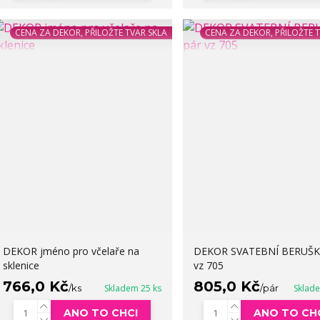
CENA ZA DEKOR, PŘILOŽTE TVAR SKLA
CENA ZA DEKOR, PŘILOŽTE 
DEKOR jméno pro včelaře na
DEKOR SVATEBNÍ BERUŠKY
sklenice
vz 705
766,0 Kč
805,0 Kč
/
ks
Skladem 25 ks
/
pár
Sklad
ANO TO CHCI
ANO TO CH