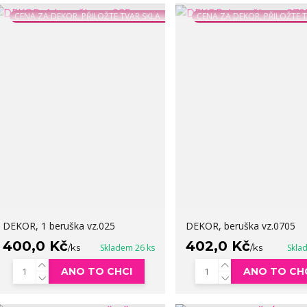
CENA ZA DEKOR, PŘILOŽTE TVAR SKLA
CENA ZA DEKOR, PŘILOŽTE 
DEKOR, 1 beruška vz.025
DEKOR, beruška vz.0705
400,0 Kč
402,0 Kč
/
ks
Skladem 26 ks
/
ks
Skla
ANO TO CHCI
ANO TO CH