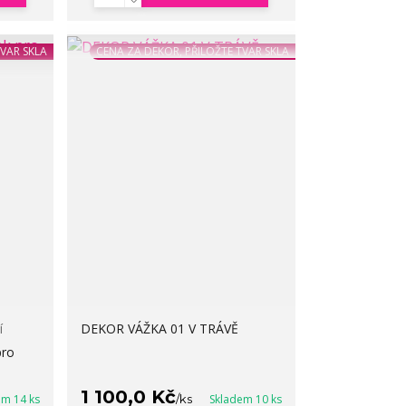
TVAR SKLA
CENA ZA DEKOR, PŘILOŽTE TVAR SKLA
í
DEKOR VÁŽKA 01 V TRÁVĚ
pro
1 100,0 Kč
em 14 ks
/
ks
Skladem 10 ks