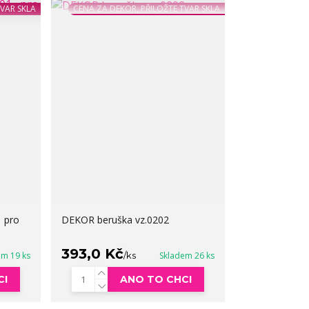
TVAR SKLA
CENA ZA DEKOR, PŘILOŽTE TVAR SKLA
 pro
DEKOR beruška vz.0202
393,0 Kč
em 19 ks
/
ks
Skladem 26 ks
CI
ANO TO CHCI