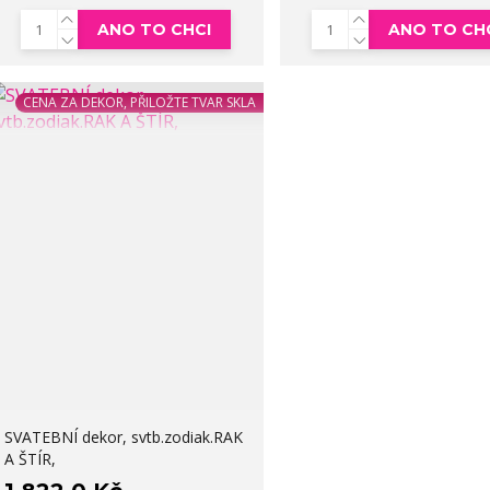
ANO TO CHCI
ANO TO CH
CENA ZA DEKOR, PŘILOŽTE TVAR SKLA
SVATEBNÍ dekor, svtb.zodiak.RAK
A ŠTÍR,