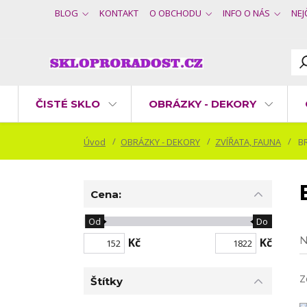
BLOG
KONTAKT
O OBCHODU
INFO O NÁS
NEJ
ČISTÉ SKLO
OBRÁZKY - DEKORY
Úvod
OBRÁZKY - DEKORY
ZVÍŘATA, FAUNA
BR
Cena:
Od
Do
N
Kč
Kč
Z
Štítky