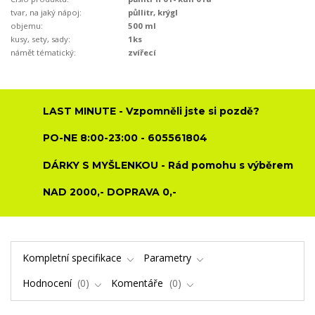
tvar, na jaký nápoj:
půllitr, krýgl
objemu:
500 ml
kusy, sety, sady:
1ks
námět tématický:
zvířecí
LAST MINUTE - Vzpomněli jste si pozdě?
PO-NE 8:00-23:00 - 605561804
DÁRKY S MYŠLENKOU - Rád pomohu s výběrem
NAD 2000,- DOPRAVA 0,-
Kompletní specifikace
Parametry
Hodnocení
0
Komentáře
0