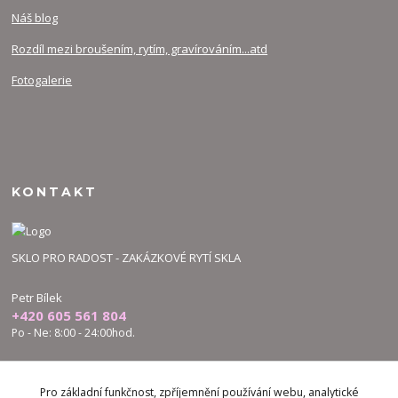
Náš blog
Rozdíl mezi broušením, rytím, gravírováním...atd
Fotogalerie
KONTAKT
SKLO PRO RADOST - ZAKÁZKOVÉ RYTÍ SKLA
Petr Bílek
+420 605 561 804
Po - Ne: 8:00 - 24:00hod.
bilek.petr@skloproradost.cz
Pro základní funkčnost, zpříjemnění používání webu, analytické