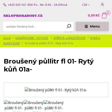
+420 605 561 804
Po - Ne: 8:00 - 24:00hod.
CZK
0
0,00 Kč
Menu
Úvod
GRAVÍROVÁNÍ - HOTOVÉ
ZVÍŘATA, a MAZLÍČKOVÉ
KONĚ A
HLAVY KONÍ
Broušený půllitr fl 01- Rytý kůň 01a-
Broušený půllitr fl 01- Rytý
kůň 01a-