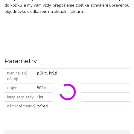
do košíku a my vám vždy přepošleme zpět ke schválení upravenou
objednávku s odkazem na aktuální fakturu.
Parametry
tvar, na jaký
půllitr, krýgl
nápoj
objemu
500 ml
kusy, sety, sady
1ks
námět tématický
zvířecí