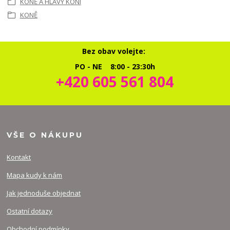
KONĚ A HLAVY KONÍ
KONĚ
Bez obav volejte:
PO - NE 8:00 - 23:30h
+420 605 561 804
VŠE O NÁKUPU
Kontakt
Mapa kudy k nám
Jak jednoduše objednat
Ostatní dotazy
Obchodní podmínky