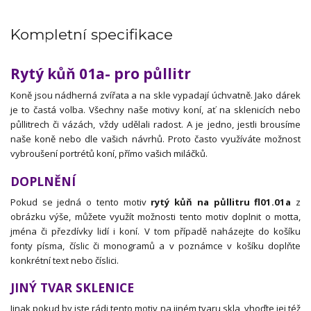
Kompletní specifikace
Rytý kůň 01a- pro půllitr
Koně jsou nádherná zvířata a na skle vypadají úchvatně. Jako dárek
je to častá volba. Všechny naše motivy koní, ať na sklenicích nebo
půllitrech či vázách, vždy udělali radost. A je jedno, jestli brousíme
naše koně nebo dle vašich návrhů. Proto často využíváte možnost
vybroušení portrétů koní, přímo vašich miláčků.
DOPLNĚNÍ
Pokud se jedná o tento motiv
rytý kůň na půllitru fl01.01a
z
obrázku výše, můžete využít možnosti tento motiv doplnit o motta,
jména či přezdívky lidí i koní. V tom případě naházejte do košíku
fonty písma, číslic či monogramů a v poznámce v košíku doplňte
konkrétní text nebo číslici.
JINÝ TVAR SKLENICE
Jinak pokud by jste rádi tento motiv na jiném tvaru skla, vhoďte jej též