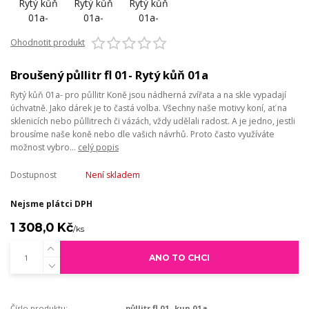
Ohodnotit produkt
Broušený půllitr fl 01- Rytý kůň 01a
Rytý kůň 01a- pro půllitr Koně jsou nádherná zvířata a na skle vypadají
úchvatně. Jako dárek je to častá volba. Všechny naše motivy koní, ať na
sklenicích nebo půllitrech či vázách, vždy udělali radost. A je jedno, jestli
brousíme naše koně nebo dle vašich návrhů. Proto často využíváte
možnost vybro...
celý popis
Dostupnost
Není skladem
Nejsme plátci DPH
1 308,0 Kč
/
ks
ANO TO CHCI
Číslo produktu:
půllitr fl 01- kun 01a