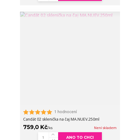
1 hodnocení
Candát 02 sklenička na čaj MA.NUEV.250ml
759,0 Kč
/
ks
Není skladem
ANO TO CHCI