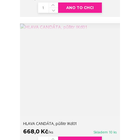
ANO TO CHCI
HLAVA CANDÁTA, půllitr IKd01
668,0 Kč
/
ks
Skladem 10 ks