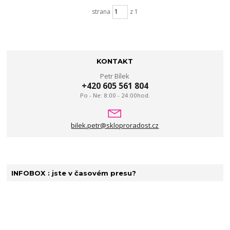
strana
z 1
KONTAKT
Petr Bílek
+420 605 561 804
Po - Ne: 8:00 - 24:00hod.
bilek.petr@skloproradost.cz
INFOBOX : jste v časovém presu?