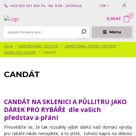
+420 605 561 804
Po - Ne: 8:00 - 24:00hod.
CZK
0
0,00 Kč
Menu
Úvod
GRAVÍROVÁNÍ - HOTOVÉ
ZAMĚSTNÁNÍ, HOBBY, PROFESE
DÁREK PRO RYBÁŘE
CANDÁT
CANDÁT
CANDÁT NA SKLENICI A PŮLLITRU JAKO
DÁREK PRO RYBÁŘE dle vašich
představ a přání
Přesvědčte se, že tak rozsáhlý výběr dárků naší domácí výroby
pro rybáře nikde nenajdete, a to ještě, tohoto kapra na sklenici