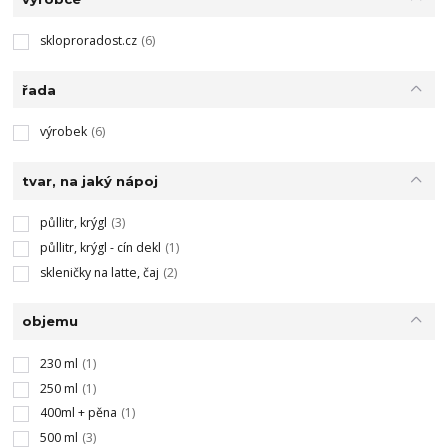
skloproradost.cz
(6)
řada
výrobek
(6)
tvar, na jaký nápoj
půllitr, krýgl
(3)
půllitr, krýgl - cín dekl
(1)
skleničky na latte, čaj
(2)
objemu
230 ml
(1)
250 ml
(1)
400ml + pěna
(1)
500 ml
(3)