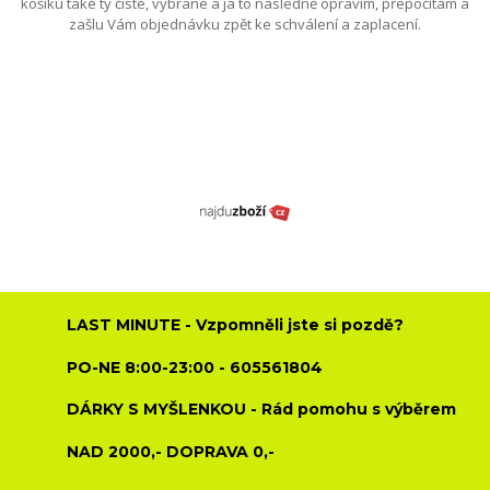
košíku také ty čisté, vybrané a já to následně opravím, přepočítám a
zašlu Vám objednávku zpět ke schválení a zaplacení.
LAST MINUTE - Vzpomněli jste si pozdě?
PO-NE 8:00-23:00 - 605561804
DÁRKY S MYŠLENKOU - Rád pomohu s výběrem
NAD 2000,- DOPRAVA 0,-