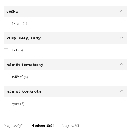
výška
14 cm
(1)
kusy, sety, sady
1ks
(6)
námět tématický
zvířecí
(6)
námět konkrétní
ryby
(6)
Nejnovější
Nejlevnější
Nejdražší