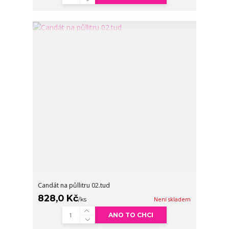
Candát na půllitru 02.tud
828,0 Kč
/
ks
Není skladem
ANO TO CHCI