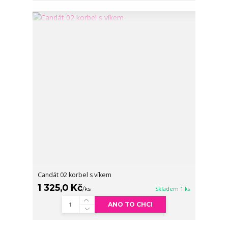
Candát 02 korbel s víkem
1 325,0 Kč
/
ks
Skladem 1 ks
ANO TO CHCI