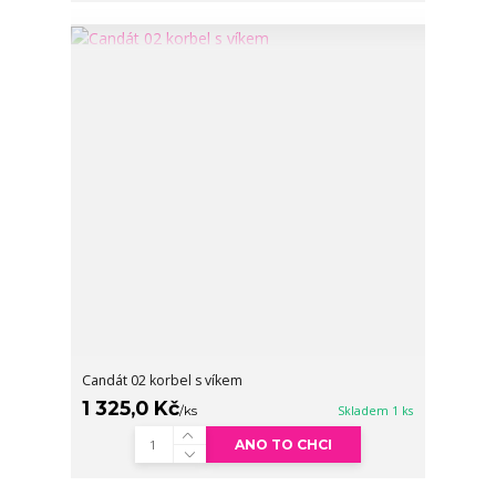
Candát 02 korbel s víkem
1 325,0 Kč
/
ks
Skladem 1 ks
ANO TO CHCI