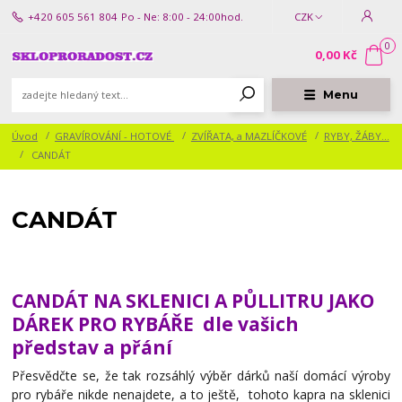
+420 605 561 804
Po - Ne: 8:00 - 24:00hod.
CZK
0
0,00 Kč
Menu
Úvod
GRAVÍROVÁNÍ - HOTOVÉ
ZVÍŘATA, a MAZLÍČKOVÉ
RYBY, ŽÁBY...
CANDÁT
CANDÁT
CANDÁT NA SKLENICI A PŮLLITRU JAKO
DÁREK PRO RYBÁŘE dle vašich
představ a přání
Přesvědčte se, že tak rozsáhlý výběr dárků naší domácí výroby
pro rybáře nikde nenajdete, a to ještě, tohoto kapra na sklenici