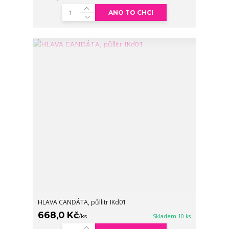
ANO TO CHCI
HLAVA CANDÁTA, půllitr IKd01
668,0 Kč
/
ks
Skladem 10 ks