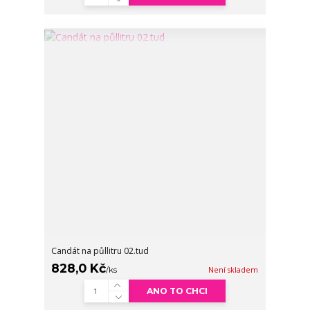
Candát na půllitru 02.tud
828,0 Kč
/
ks
Není skladem
ANO TO CHCI