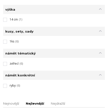
výška
14 cm
(1)
kusy, sety, sady
1ks
(6)
námět tématický
zvířecí
(6)
námět konkrétní
ryby
(6)
Nejnovější
Nejlevnější
Nejdražší