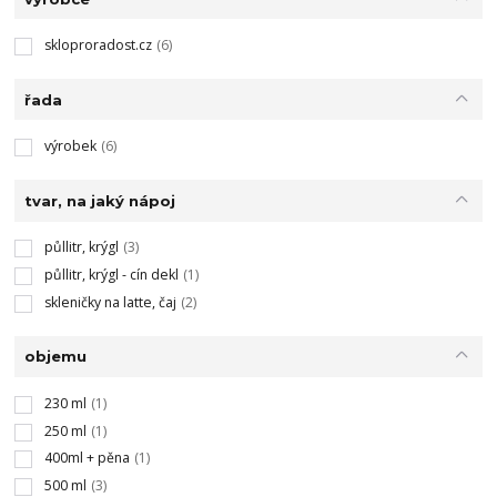
skloproradost.cz
(6)
řada
výrobek
(6)
tvar, na jaký nápoj
půllitr, krýgl
(3)
půllitr, krýgl - cín dekl
(1)
skleničky na latte, čaj
(2)
objemu
230 ml
(1)
250 ml
(1)
400ml + pěna
(1)
500 ml
(3)