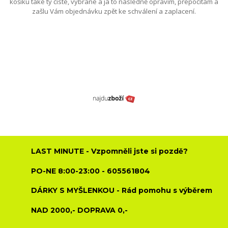
košíku také ty čisté, vybrané a já to následně opravím, přepočítám a
zašlu Vám objednávku zpět ke schválení a zaplacení.
LAST MINUTE - Vzpomněli jste si pozdě?
PO-NE 8:00-23:00 - 605561804
DÁRKY S MYŠLENKOU - Rád pomohu s výběrem
NAD 2000,- DOPRAVA 0,-