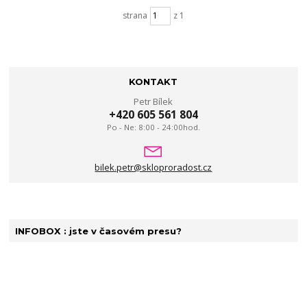
strana
z 1
KONTAKT
Petr Bílek
+420 605 561 804
Po - Ne: 8:00 - 24:00hod.
bilek.petr@skloproradost.cz
INFOBOX : jste v časovém presu?