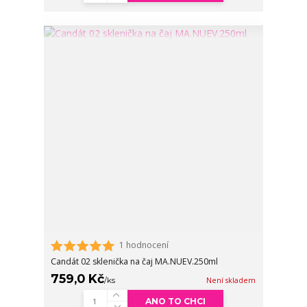
1 hodnocení
Candát 02 sklenička na čaj MA.NUEV.250ml
759,0 Kč
/
ks
Není skladem
ANO TO CHCI