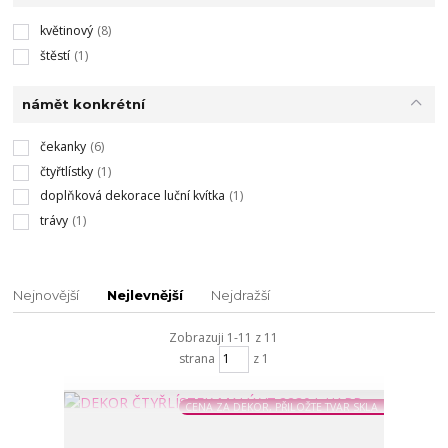
květinový
(8)
štěstí
(1)
námět konkrétní
čekanky
(6)
čtyřtlístky
(1)
doplňková dekorace luční kvítka
(1)
trávy
(1)
Nejnovější
Nejlevnější
Nejdražší
Zobrazuji 1-11 z 11
strana
z 1
CENA ZA DEKOR, PŘILOŽTE TVAR SKLA