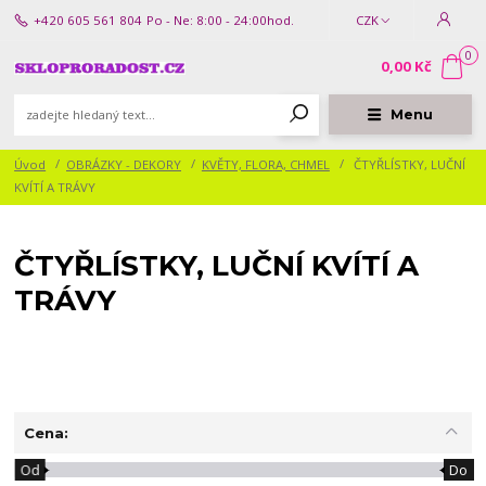
+420 605 561 804
Po - Ne: 8:00 - 24:00hod.
CZK
0
0,00 Kč
Menu
Úvod
OBRÁZKY - DEKORY
KVĚTY, FLORA, CHMEL
ČTYŘLÍSTKY, LUČNÍ
KVÍTÍ A TRÁVY
ČTYŘLÍSTKY, LUČNÍ KVÍTÍ A
TRÁVY
Cena:
Od
Do