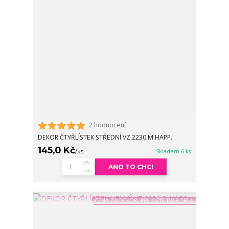
2 hodnocení
DEKOR ČTYŘLÍSTEK STŘEDNÍ VZ.2230.M.HAPP.
145,0 Kč
/
ks
Skladem 6 ks
ANO TO CHCI
CENA ZA DEKOR, PŘILOŽTE TVAR SKLA