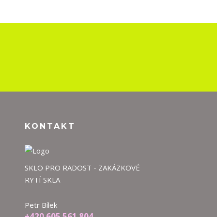
KONTAKT
SKLO PRO RADOST - ZAKÁZKOVÉ
RYTÍ SKLA
Petr Bílek
+420 605 561 804