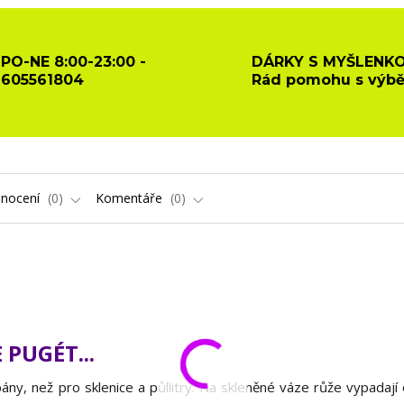
PO-NE 8:00-23:00 -
DÁRKY S MYŠLENKO
605561804
Rád pomohu s výb
nocení
0
Komentáře
0
 PUGÉT...
žbány, než pro sklenice a půllitry. Na skleněné váze růže vypadaj