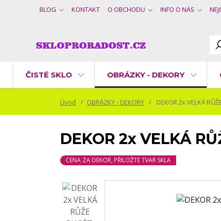
BLOG
KONTAKT
O OBCHODU
INFO O NÁS
NEJ
ČISTÉ SKLO
OBRÁZKY - DEKORY
Úvod
OBRÁZKY - DEKORY
DEKOR 2x VELKÁ RŮŽE
DEKOR 2x VELKÁ RŮ
CENA ZA DEKOR, PŘILOŽTE TVAR SKLA