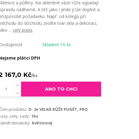
sklenice a půllitry. Na skleněné váze růže vypadají
opravdu nádherně. A též jako i jinde ji lze doplnit a
přizpůsobit požadavku. Např. od kolegů při
odchodu do důchodu zvolíte tvar skla a dekoraci,
jako ...
celý popis
Dostupnost
Skladem 10 ks
Nejsme plátci DPH
2 167,0 Kč
/
ks
ANO TO CHCI
Číslo produktu:
D. 2x VELKÁ RŮŽE PUGÉT, PRO
kusy, sety, sady:
1ks
námět tématický:
květinový