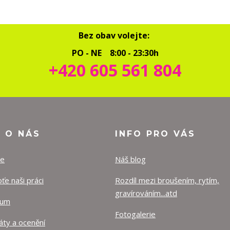
Bez obav volejte:
PO - NE 8:00 - 23:30h
+420 605 561 804
O O NÁS
INFO PRO VÁS
ze
Náš blog
e naši práci
Rozdíl mezi broušením, rytím,
gravírováním...atd
lum
Fotogalerie
káty a ocenění