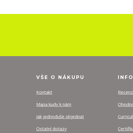
VŠE O NÁKUPU
INF
Kontakt
Recen
Mapa kudy k nám
Ohodnoť
Jak jednoduše objednat
Curricu
Ostatní dotazy
Certifi