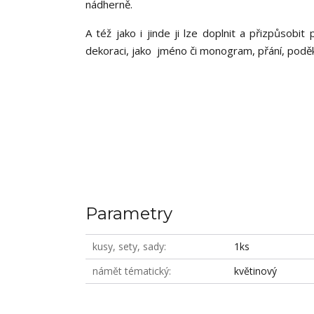
nádherně.
A též jako i jinde ji lze doplnit a přizpůsobi
dekoraci, jako jméno či monogram, přání, poděk
Parametry
kusy, sety, sady
1ks
námět tématický
květinový