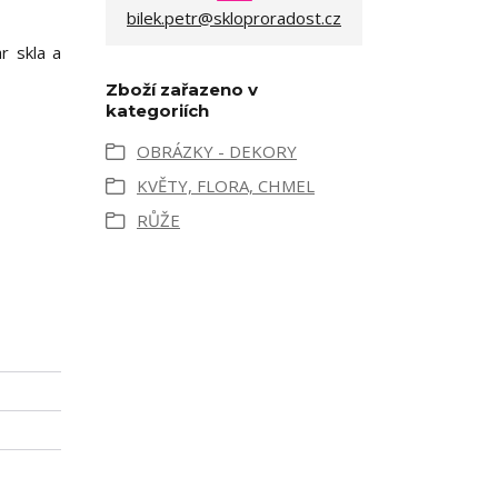
bilek.petr@skloproradost.cz
r skla a
Zboží zařazeno v
kategoriích
OBRÁZKY - DEKORY
KVĚTY, FLORA, CHMEL
RŮŽE