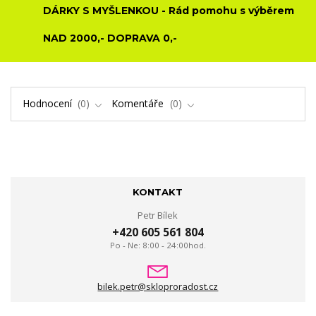
DÁRKY S MYŠLENKOU - Rád pomohu s výběrem
NAD 2000,- DOPRAVA 0,-
Hodnocení
0
Komentáře
0
KONTAKT
Petr Bílek
+420 605 561 804
Po - Ne: 8:00 - 24:00hod.
bilek.petr@skloproradost.cz