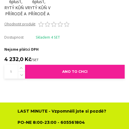
Ohodnotit produkt
Dostupnost
Skladem 4 SET
Nejsme plátci DPH
4 232,0 Kč
/
SET
ANO TO CHCI
LAST MINUTE - Vzpomněli jste si pozdě?
PO-NE 8:00-23:00 - 605561804