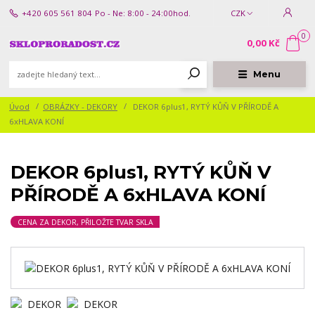
+420 605 561 804
Po - Ne: 8:00 - 24:00hod.
CZK
0
0,00 Kč
Menu
Úvod
OBRÁZKY - DEKORY
DEKOR 6plus1, RYTÝ KŮŇ V PŘÍRODĚ A
6xHLAVA KONÍ
DEKOR 6plus1, RYTÝ KŮŇ V
PŘÍRODĚ A 6xHLAVA KONÍ
CENA ZA DEKOR, PŘILOŽTE TVAR SKLA