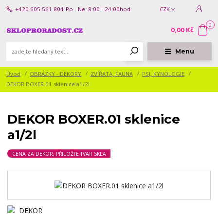
+420 605 561 804
Po - Ne: 8:00 - 24:00hod.
CZK
0
0,00 Kč
Menu
Úvod
OBRÁZKY - DEKORY
ZVÍŘATA, FAUNA
PSI, KYNOLOGIE
DEKOR BOXER.01 sklenice a1/2l
DEKOR BOXER.01 sklenice
a1/2l
CENA ZA DEKOR, PŘILOŽTE TVAR SKLA