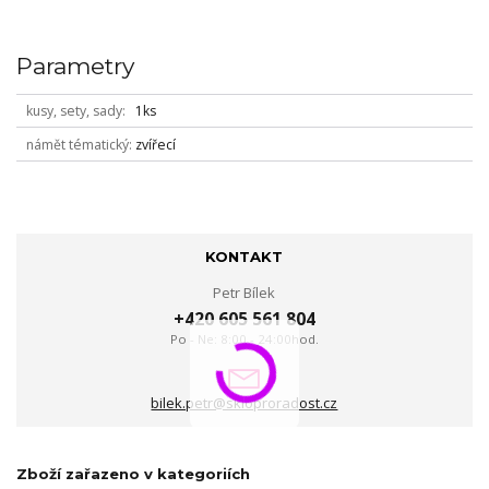
Parametry
kusy, sety, sady
1ks
námět tématický
zvířecí
KONTAKT
Petr Bílek
+420 605 561 804
Po - Ne: 8:00 - 24:00hod.
bilek.petr@skloproradost.cz
Zboží zařazeno v kategoriích