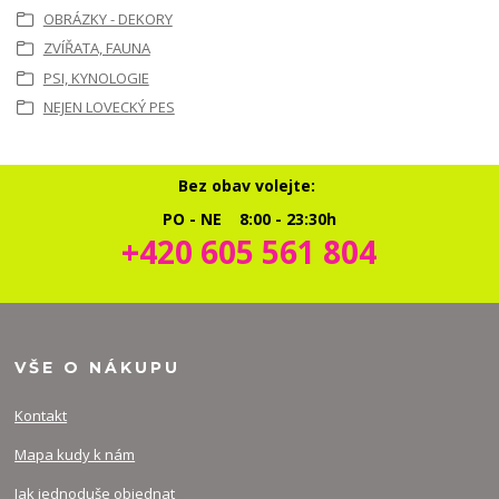
OBRÁZKY - DEKORY
ZVÍŘATA, FAUNA
PSI, KYNOLOGIE
NEJEN LOVECKÝ PES
Bez obav volejte:
PO - NE 8:00 - 23:30h
+420 605 561 804
VŠE O NÁKUPU
Kontakt
Mapa kudy k nám
Jak jednoduše objednat