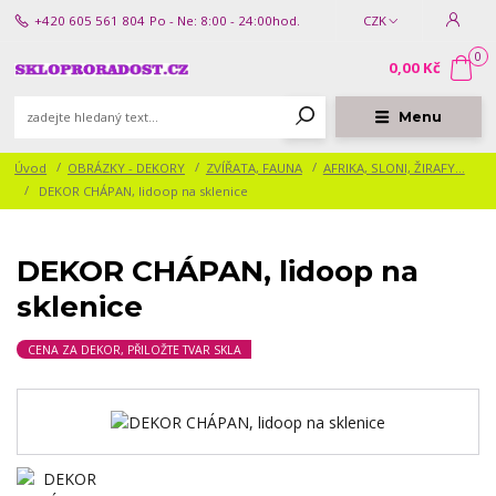
+420 605 561 804
Po - Ne: 8:00 - 24:00hod.
CZK
0
0,00 Kč
Menu
Úvod
OBRÁZKY - DEKORY
ZVÍŘATA, FAUNA
AFRIKA, SLONI, ŽIRAFY...
DEKOR CHÁPAN, lidoop na sklenice
DEKOR CHÁPAN, lidoop na
sklenice
CENA ZA DEKOR, PŘILOŽTE TVAR SKLA