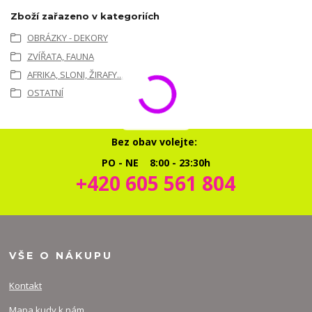
Zboží zařazeno v kategoriích
OBRÁZKY - DEKORY
ZVÍŘATA, FAUNA
AFRIKA, SLONI, ŽIRAFY...
OSTATNÍ
Bez obav volejte:
PO - NE 8:00 - 23:30h
+420 605 561 804
VŠE O NÁKUPU
Kontakt
Mapa kudy k nám