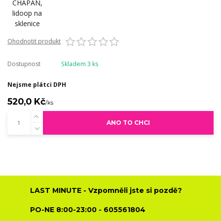
Ohodnotit produkt
Dostupnost
Skladem 3 ks
Nejsme plátci DPH
520,0 Kč
/
ks
ANO TO CHCI
LAST MINUTE - Vzpomněli jste si pozdě?
PO-NE 8:00-23:00 - 605561804