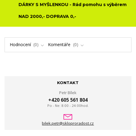
DÁRKY S MYŠLENKOU - Rád pomohu s výběrem
NAD 2000,- DOPRAVA 0,-
Hodnocení
0
Komentáře
0
KONTAKT
Petr Bílek
+420 605 561 804
Po - Ne: 8:00 - 24:00hod.
bilek.petr@skloproradost.cz