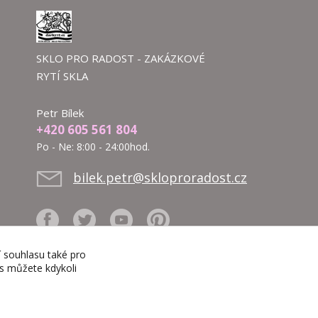
SKLO PRO RADOST - ZAKÁZKOVÉ
RYTÍ SKLA
Petr Bílek
+420 605 561 804
Po - Ne: 8:00 - 24:00hod.
bilek.petr@skloproradost.cz
í souhlasu také pro
es můžete kdykoli