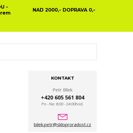
U -
NAD 2000,- DOPRAVA 0,-
ěrem
KONTAKT
Petr Bílek
+420 605 561 804
Po - Ne: 8:00 - 24:00hod.
bilek.petr@skloproradost.cz