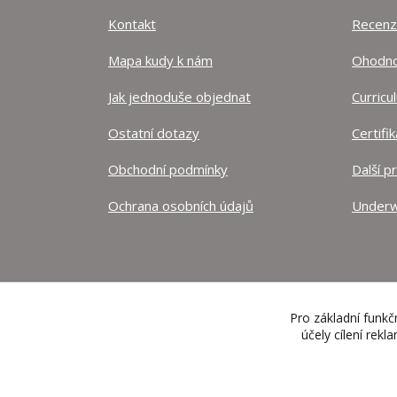
Kontakt
Recen
Mapa kudy k nám
Ohodnoť
Jak jednoduše objednat
Curricu
Ostatní dotazy
Certifi
Obchodní podmínky
Další p
Ochrana osobních údajů
Underw
Pro základní funkč
účely cílení rek