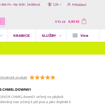
1 804
Po - Ne: 8:00 - 24:00hod.
CZK
Přihlášení
0
ks
za
0,00 Kč
t
KRABICE
SLUŽBY
Více
Ohodnotit produkt
d.CHMEL.DOWN01
DEKOR CHMEL.down01 určený na jakýkoli
skleněný tvar určený k pití piva a jako doplněk k