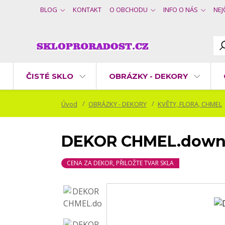
BLOG
KONTAKT
O OBCHODU
INFO O NÁS
NEJ
ČISTÉ SKLO
OBRÁZKY - DEKORY
Úvod
OBRÁZKY - DEKORY
KVĚTY, FLORA, CHMEL
DEKOR CHMEL.down
CENA ZA DEKOR, PŘILOŽTE TVAR SKLA