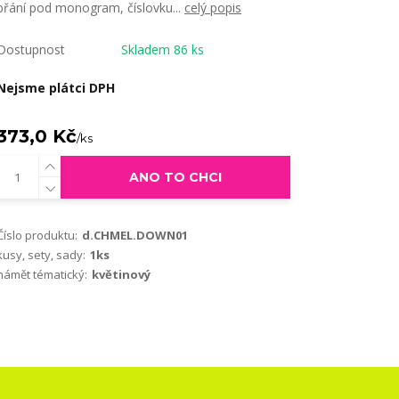
přání pod monogram, číslovku...
celý popis
Dostupnost
Skladem 86 ks
Nejsme plátci DPH
373,0 Kč
/
ks
ANO TO CHCI
Číslo produktu:
d.CHMEL.DOWN01
kusy, sety, sady:
1ks
námět tématický:
květinový