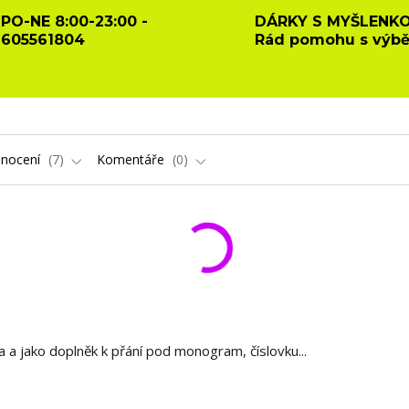
PO-NE 8:00-23:00 -
DÁRKY S MYŠLENKO
605561804
Rád pomohu s výb
nocení
7
Komentáře
0
va a jako doplněk k přání pod monogram, číslovku...