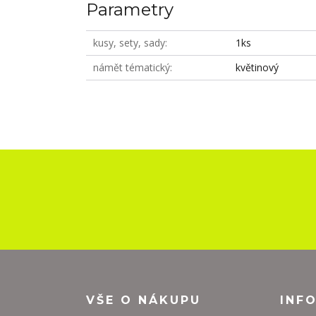
Parametry
kusy, sety, sady
1ks
námět tématický
květinový
VŠE O NÁKUPU
INF