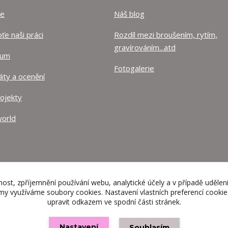
ze
Náš blog
e naši práci
Rozdíl mezi broušením, rytím,
gravírováním...atd
lum
Fotogalerie
káty a ocenění
rojekty
orld
nost, zpříjemnění používání webu, analytické účely a v případě udělen
lamy využíváme soubory cookies. Nastavení vlastních preferencí cooki
upravit odkazem ve spodní části stránek.
Nastavení
Souhlasím