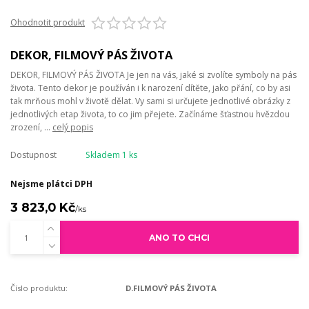
Ohodnotit produkt
DEKOR, FILMOVÝ PÁS ŽIVOTA
DEKOR, FILMOVÝ PÁS ŽIVOTA Je jen na vás, jaké si zvolíte symboly na pás
života. Tento dekor je používán i k narození dítěte, jako přání, co by asi
tak mrňous mohl v životě dělat. Vy sami si určujete jednotlivé obrázky z
jednotlivých etap života, to co jim přejete. Začínáme šťastnou hvězdou
zrození, ...
celý popis
Dostupnost
Skladem 1 ks
Nejsme plátci DPH
3 823,0 Kč
/
ks
ANO TO CHCI
Číslo produktu:
D.FILMOVÝ PÁS ŽIVOTA