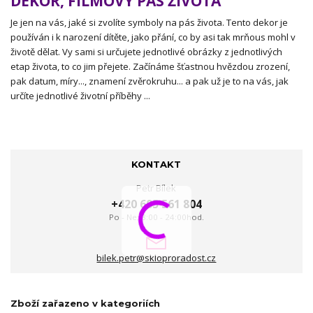
DEKOR, FILMOVÝ PÁS ŽIVOTA
Je jen na vás, jaké si zvolíte symboly na pás života. Tento dekor je
používán i k narození dítěte, jako přání, co by asi tak mrňous mohl v
životě dělat. Vy sami si určujete jednotlivé obrázky z jednotlivých
etap života, to co jim přejete. Začínáme šťastnou hvězdou zrození,
pak datum, míry..., znamení zvěrokruhu... a pak už je to na vás, jak
určíte jednotlivé životní příběhy ...
KONTAKT
Petr Bílek
+420 605 561 804
Po - Ne: 8:00 - 24:00hod.
bilek.petr@skloproradost.cz
Zboží zařazeno v kategoriích