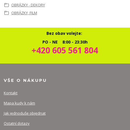
OBRÁZKY - DEKORY
OBRÁZKY, FILM
Bez obav volejte:
PO - NE 8:00 - 23:30h
+420 605 561 804
VŠE O NÁKUPU
Kontakt
Mapa kudy k nám
Jak jednoduše objednat
Ostatní dotazy