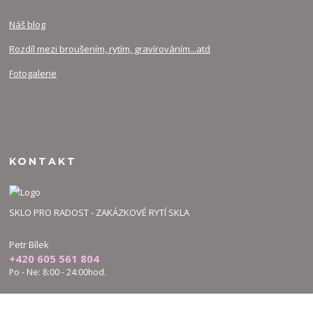
Náš blog
Rozdíl mezi broušením, rytím, gravírováním...atd
Fotogalerie
KONTAKT
SKLO PRO RADOST - ZAKÁZKOVÉ RYTÍ SKLA
Petr Bílek
+420 605 561 804
Po - Ne: 8:00 - 24:00hod.
bilek.petr@skloproradost.cz