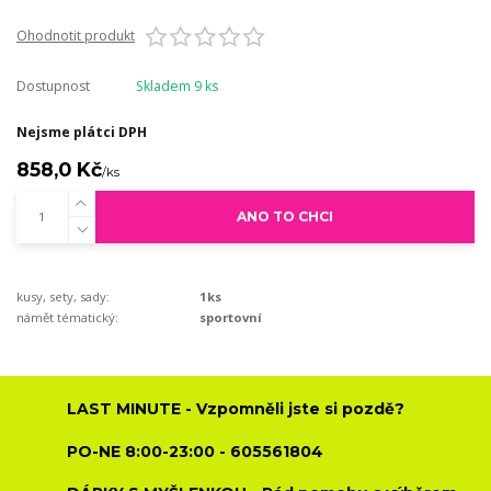
Ohodnotit produkt
Dostupnost
Skladem 9 ks
Nejsme plátci DPH
858,0 Kč
/
ks
ANO TO CHCI
kusy, sety, sady:
1ks
námět tématický:
sportovní
LAST MINUTE - Vzpomněli jste si pozdě?
PO-NE 8:00-23:00 - 605561804