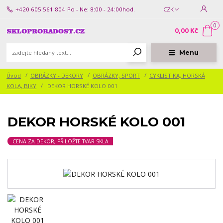
+420 605 561 804
Po - Ne: 8:00 - 24:00hod.
CZK
0
0,00 Kč
Menu
Úvod
OBRÁZKY - DEKORY
OBRÁZKY, SPORT
CYKLISTIKA, HORSKÁ
KOLA, BIKY
DEKOR HORSKÉ KOLO 001
DEKOR HORSKÉ KOLO 001
CENA ZA DEKOR, PŘILOŽTE TVAR SKLA