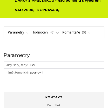
DÁRKY S MYŠLENKOU - Rád pomohu s výběrem
NAD 2000,- DOPRAVA 0,-
Parametry
Hodnocení
0
Komentáře
0
Parametry
kusy, sety, sady
1ks
námět tématický
sportovní
KONTAKT
Petr Bílek