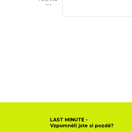
LAST MINUTE -
Vzpomněli jste si pozdě?