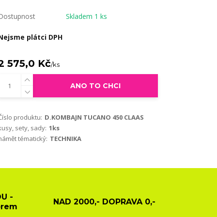
Dostupnost
Skladem 1 ks
Nejsme plátci DPH
2 575,0 Kč
/
ks
ANO TO CHCI
Číslo produktu:
D.KOMBAJN TUCANO 450 CLAAS
kusy, sety, sady:
1ks
námět tématický:
TECHNIKA
U -
NAD 2000,- DOPRAVA 0,-
ěrem