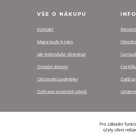
VŠE O NÁKUPU
INF
Kontakt
Recen
Mapa kudy k nám
Ohodnoť
Jak jednoduše objednat
Curricu
Ostatní dotazy
Certifi
Obchodní podmínky
Další p
Ochrana osobních údajů
Underw
Pro základní funkč
účely cílení rek