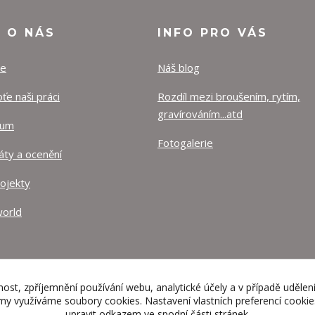
O O NÁS
INFO PRO VÁS
ze
Náš blog
e naši práci
Rozdíl mezi broušením, rytím,
gravírováním...atd
lum
Fotogalerie
káty a ocenění
rojekty
orld
nost, zpříjemnění používání webu, analytické účely a v případě udělen
lamy využíváme soubory cookies. Nastavení vlastních preferencí cooki
upravit odkazem ve spodní části stránek.