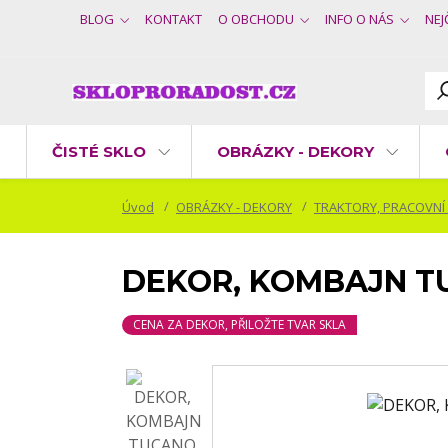
BLOG
KONTAKT
O OBCHODU
INFO O NÁS
NEJ
ČISTÉ SKLO
OBRÁZKY - DEKORY
Úvod
OBRÁZKY - DEKORY
TRAKTORY, PRACOVNÍ
DEKOR, KOMBAJN T
CENA ZA DEKOR, PŘILOŽTE TVAR SKLA