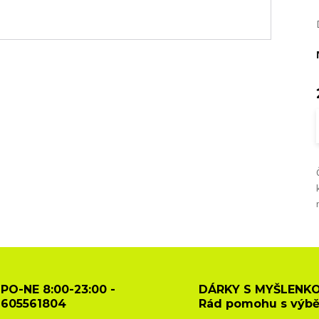
PO-NE 8:00-23:00 -
DÁRKY S MYŠLENKO
605561804
Rád pomohu s výb