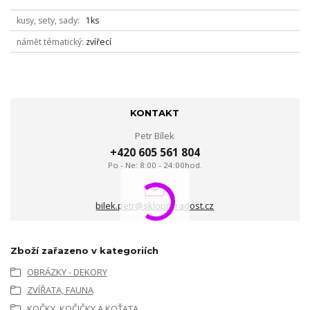
kusy, sety, sady
1ks
námět tématický
zvířecí
KONTAKT
Petr Bílek
+420 605 561 804
Po - Ne: 8:00 - 24:00hod.
bilek.petr@skloproradost.cz
Zboží zařazeno v kategoriích
OBRÁZKY - DEKORY
ZVÍŘATA, FAUNA
KOČKY, KOČIČKY A KOŤATA