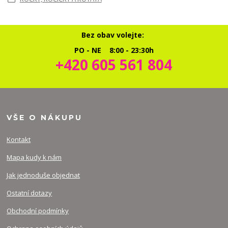
Bez obav volejte:
PO - NE 8:00 - 23:30h
+420 605 561 804
VŠE O NÁKUPU
Kontakt
Mapa kudy k nám
Jak jednoduše objednat
Ostatní dotazy
Obchodní podmínky