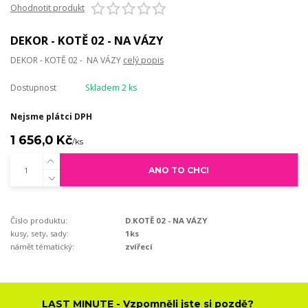
Ohodnotit produkt
DEKOR - KOTĚ 02 - NA VÁZY
DEKOR - KOTĚ 02 - NA VÁZY
celý popis
Dostupnost
Skladem 2 ks
Nejsme plátci DPH
1 656,0 Kč
/
ks
ANO TO CHCI
Číslo produktu:
D.KOTĚ 02 - NA VÁZY
kusy, sety, sady:
1ks
námět tématický:
zvířecí
LAST MINUTE - Vzpomněli jste si pozdě?