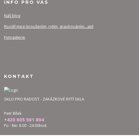
INFO PRO VÁS
Náš blog
Rozdíl mezi broušením, rytím, gravírováním...atd
Fotogalerie
KONTAKT
SKLO PRO RADOST - ZAKÁZKOVÉ RYTÍ SKLA
Petr Bílek
+420 605 561 804
Po - Ne: 8:00 - 24:00hod.
bilek.petr@skloproradost.cz