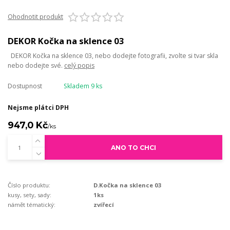
Ohodnotit produkt
DEKOR Kočka na sklence 03
DEKOR Kočka na sklence 03, nebo dodejte fotografii, zvolte si tvar skla
nebo dodejte své.
celý popis
Dostupnost
Skladem 9 ks
Nejsme plátci DPH
947,0 Kč
/
ks
ANO TO CHCI
Číslo produktu:
D.Kočka na sklence 03
kusy, sety, sady:
1ks
námět tématický:
zvířecí