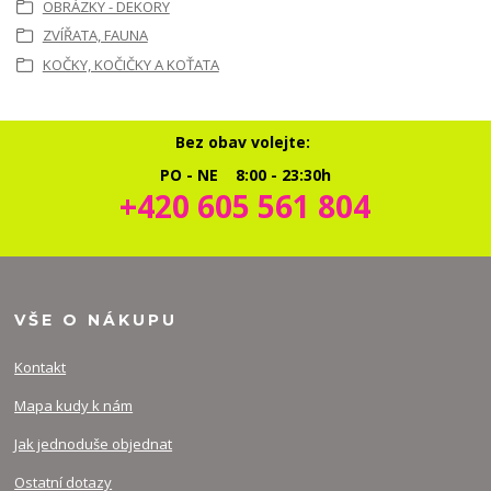
OBRÁZKY - DEKORY
ZVÍŘATA, FAUNA
KOČKY, KOČIČKY A KOŤATA
Bez obav volejte:
PO - NE 8:00 - 23:30h
+420 605 561 804
VŠE O NÁKUPU
Kontakt
Mapa kudy k nám
Jak jednoduše objednat
Ostatní dotazy