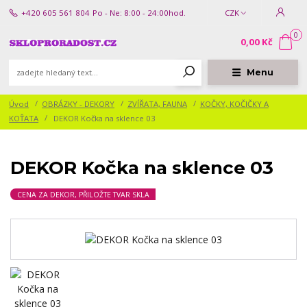
+420 605 561 804
Po - Ne: 8:00 - 24:00hod.
CZK
0
0,00 Kč
Menu
Úvod
OBRÁZKY - DEKORY
ZVÍŘATA, FAUNA
KOČKY, KOČIČKY A
KOŤATA
DEKOR Kočka na sklence 03
DEKOR Kočka na sklence 03
CENA ZA DEKOR, PŘILOŽTE TVAR SKLA