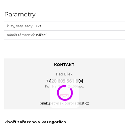
Parametry
kusy, sety, sady
1ks
námět tématický
zvířecí
KONTAKT
Petr Bílek
+420 605 561 804
Po - Ne: 8:00 - 24:00hod.
bilek.petr@skloproradost.cz
Zboží zařazeno v kategoriích