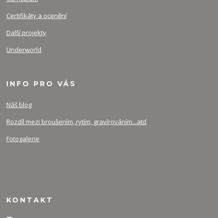
Certifikáty a ocenění
Další projekty
Underworld
INFO PRO VÁS
Náš blog
Rozdíl mezi broušením, rytím, gravírováním...atd
Fotogalerie
KONTAKT