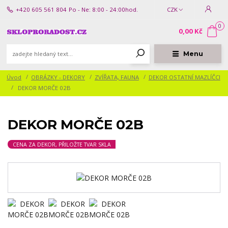
+420 605 561 804
Po - Ne: 8:00 - 24:00hod.
CZK
0
0,00 Kč
Menu
Úvod
OBRÁZKY - DEKORY
ZVÍŘATA, FAUNA
DEKOR OSTATNÍ MAZLÍČCI
DEKOR MORČE 02B
DEKOR MORČE 02B
CENA ZA DEKOR, PŘILOŽTE TVAR SKLA