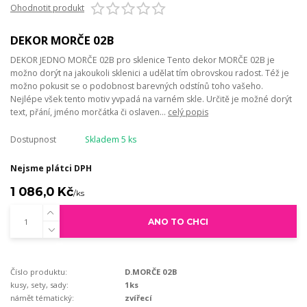
Ohodnotit produkt
DEKOR MORČE 02B
DEKOR JEDNO MORČE 02B pro sklenice Tento dekor MORČE 02B je
možno dorýt na jakoukoli sklenici a udělat tím obrovskou radost. Též je
možno pokusit se o podobnost barevných odstínů toho vašeho.
Nejlépe všek tento motiv yvpadá na varném skle. Určitě je možné dorýt
text, přání, jméno morčátka či oslaven...
celý popis
Dostupnost
Skladem 5 ks
Nejsme plátci DPH
1 086,0 Kč
/
ks
ANO TO CHCI
Číslo produktu:
D.MORČE 02B
kusy, sety, sady:
1ks
námět tématický:
zvířecí