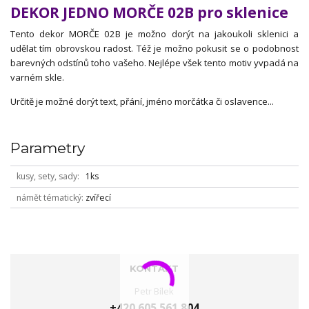
DEKOR JEDNO MORČE 02B pro sklenice
Tento dekor MORČE 02B je možno dorýt na jakoukoli sklenici a
udělat tím obrovskou radost. Též je možno pokusit se o podobnost
barevných odstínů toho vašeho. Nejlépe všek tento motiv yvpadá na
varném skle.
Určitě je možné dorýt text, přání, jméno morčátka či oslavence...
Parametry
kusy, sety, sady
1ks
námět tématický
zvířecí
KONTAKT
Petr Bílek
+420 605 561 804