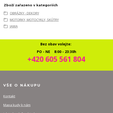
Zboží zařazeno v kategoriích
OBRÁZKY - DEKORY
MOTORKY, MOTOCYKLY, SKÚTRY
JAWA
Bez obav volejte:
PO - NE 8:00 - 23:30h
+420 605 561 804
VŠE O NÁKUPU
Kontakt
Mapa kudy k nám