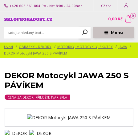
+420 605 561 804
Po - Ne: 8:00 - 24:00hod.
CZK
0
0,00 Kč
Menu
Úvod
OBRÁZKY - DEKORY
MOTORKY, MOTOCYKLY, SKÚTRY
JAWA
DEKOR Motocykl JAWA 250 S PÁVÍKEM
DEKOR Motocykl JAWA 250 S
PÁVÍKEM
CENA ZA DEKOR, PŘILOŽTE TVAR SKLA