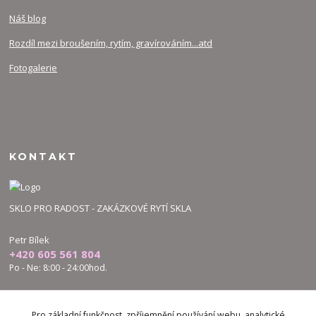
Náš blog
Rozdíl mezi broušením, rytím, gravírováním...atd
Fotogalerie
KONTAKT
SKLO PRO RADOST - ZAKÁZKOVÉ RYTÍ SKLA
Petr Bílek
+420 605 561 804
Po - Ne: 8:00 - 24:00hod.
bilek.petr@skloproradost.cz
Pro základní funkčnost, zpříjemnění používání webu, analytické