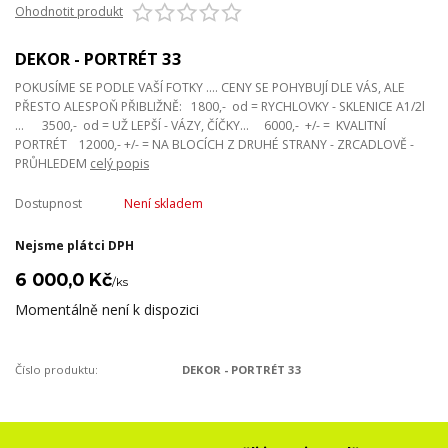
Ohodnotit produkt
DEKOR - PORTRÉT 33
POKUSÍME SE PODLE VAŠÍ FOTKY .... CENY SE POHYBUJÍ DLE VÁS, ALE
PŘESTO ALESPOŇ PŘIBLIŽNĚ: 1800,- od = RYCHLOVKY - SKLENICE A1/2l
... 3500,- od = UŽ LEPŠÍ - VÁZY, ČÍČKY... 6000,- +/- = KVALITNÍ
PORTRÉT 12000,- +/- = NA BLOCÍCH Z DRUHÉ STRANY - ZRCADLOVĚ -
PRŮHLEDEM
celý popis
Dostupnost
Není skladem
Nejsme plátci DPH
6 000,0 Kč
/
ks
Momentálně není k dispozici
Číslo produktu:
DEKOR - PORTRÉT 33