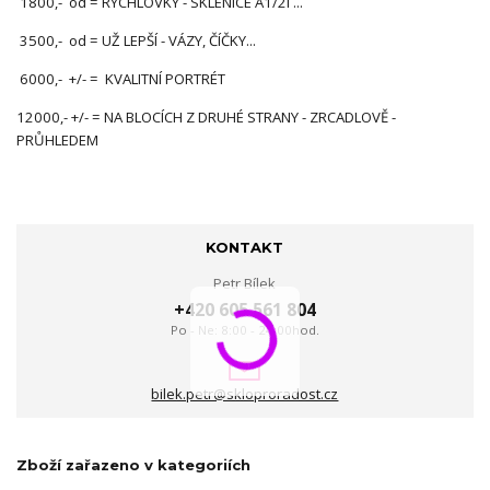
1800,- od = RYCHLOVKY - SKLENICE A1/2l ...
3500,- od = UŽ LEPŠÍ - VÁZY, ČÍČKY...
6000,- +/- = KVALITNÍ PORTRÉT
12000,- +/- = NA BLOCÍCH Z DRUHÉ STRANY - ZRCADLOVĚ -
PRŮHLEDEM
KONTAKT
Petr Bílek
+420 605 561 804
Po - Ne: 8:00 - 24:00hod.
bilek.petr@skloproradost.cz
Zboží zařazeno v kategoriích