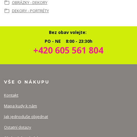
OBRÁZKY - DEKORY
DEKORY - PORTRÉTY
Bez obav volejte:
PO - NE 8:00 - 23:30h
+420 605 561 804
VŠE O NÁKUPU
Kontakt
Mapa kudy k nám
Jak jednoduše objednat
Ostatní dotazy