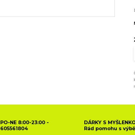
PO-NE 8:00-23:00 -
DÁRKY S MYŠLENKO
605561804
Rád pomohu s výb