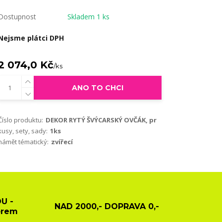
Dostupnost
Skladem 1 ks
Nejsme plátci DPH
2 074,0 Kč
/
ks
ANO TO CHCI
Číslo produktu:
DEKOR RYTÝ ŠVÝCARSKÝ OVČÁK, pr
kusy, sety, sady:
1ks
námět tématický:
zvířecí
U -
NAD 2000,- DOPRAVA 0,-
ěrem