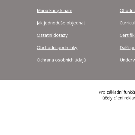
Mapa kudy k nám
Ohodnoť
Jak jednoduše objednat
Curricu
Ostatní dotazy
Certifi
Obchodní podmínky
Další p
Ochrana osobních údajů
Underw
Pro základní funkč
účely cílení rek