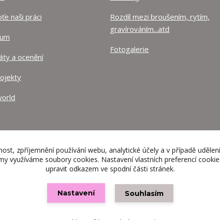
e naši práci
Rozdíl mezi broušením, rytím,
gravírováním...atd
lum
Fotogalerie
káty a ocenění
rojekty
orld
nost, zpříjemnění používání webu, analytické účely a v případě udělen
lamy využíváme soubory cookies. Nastavení vlastních preferencí cooki
upravit odkazem ve spodní části stránek.
Nastavení
Souhlasím
Vytvořeno na
Eshop-rychle.cz