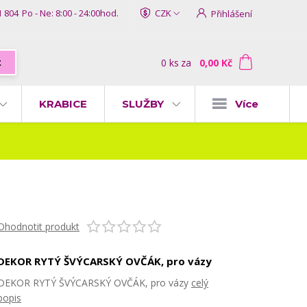
1 804
Po - Ne: 8:00 - 24:00hod.
CZK
Přihlášení
0
ks
za
0,00 Kč
t
KRABICE
SLUŽBY
Více
Ohodnotit produkt
DEKOR RYTÝ ŠVÝCARSKÝ OVČÁK, pro vázy
DEKOR RYTÝ ŠVÝCARSKÝ OVČÁK, pro vázy
celý
popis