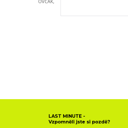
LAST MINUTE -
Vzpomněli jste si pozdě?