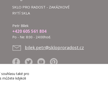
SKLO PRO RADOST - ZAKÁZKOVÉ
RYTÍ SKLA
Petr Bílek
+420 605 561 804
Po - Ne: 8:00 - 24:00hod.
bilek.petr@skloproradost.cz
í souhlasu také pro
es můžete kdykoli