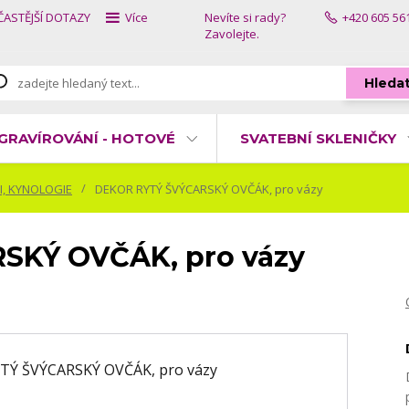
ČASTĚJŠÍ DOTAZY
Více
Nevíte si rady?
+420 605 56
Zavolejte.
Hleda
GRAVÍROVÁNÍ - HOTOVÉ
SVATEBNÍ SKLENIČKY
I, KYNOLOGIE
DEKOR RYTÝ ŠVÝCARSKÝ OVČÁK, pro vázy
SKÝ OVČÁK, pro vázy