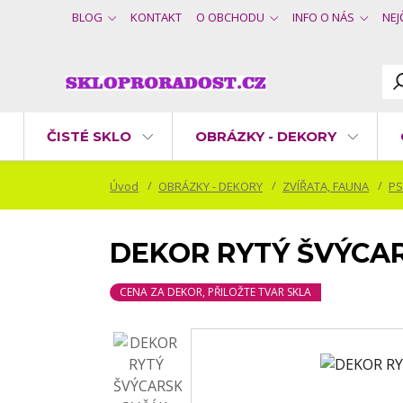
BLOG
KONTAKT
O OBCHODU
INFO O NÁS
NEJ
ČISTÉ SKLO
OBRÁZKY - DEKORY
Úvod
OBRÁZKY - DEKORY
ZVÍŘATA, FAUNA
PS
DEKOR RYTÝ ŠVÝCAR
CENA ZA DEKOR, PŘILOŽTE TVAR SKLA