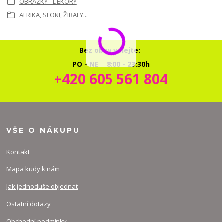
OBRÁZKY - DEKORY
AFRIKA, SLONI, ŽIRAFY...
Bez obav volejte:
PO - NE 8:00 - 23:30h
+420 605 561 804
VŠE O NÁKUPU
Kontakt
Mapa kudy k nám
Jak jednoduše objednat
Ostatní dotazy
Obchodní podmínky