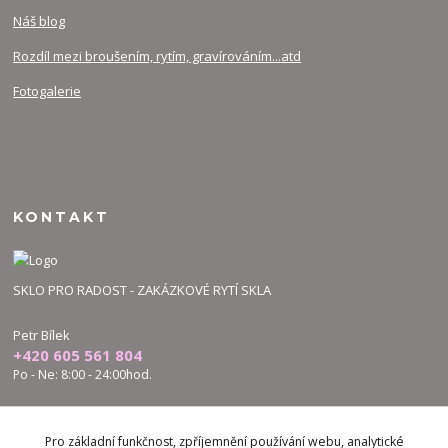
Náš blog
Rozdíl mezi broušením, rytím, gravírováním...atd
Fotogalerie
KONTAKT
SKLO PRO RADOST - ZAKÁZKOVÉ RYTÍ SKLA
Petr Bílek
+420 605 561 804
Po - Ne: 8:00 - 24:00hod.
bilek.petr@skloproradost.cz
Pro základní funkčnost, zpříjemnění používání webu, analytické