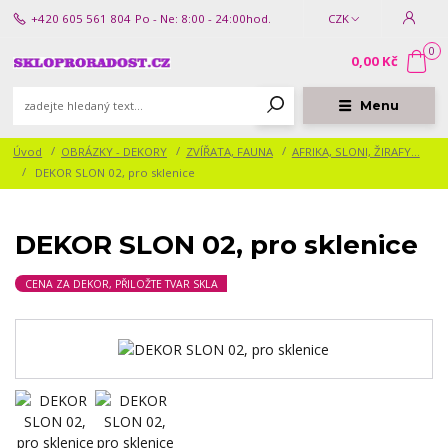
+420 605 561 804
Po - Ne: 8:00 - 24:00hod.
CZK
0
0,00 Kč
Menu
Úvod
OBRÁZKY - DEKORY
ZVÍŘATA, FAUNA
AFRIKA, SLONI, ŽIRAFY...
DEKOR SLON 02, pro sklenice
DEKOR SLON 02, pro sklenice
CENA ZA DEKOR, PŘILOŽTE TVAR SKLA