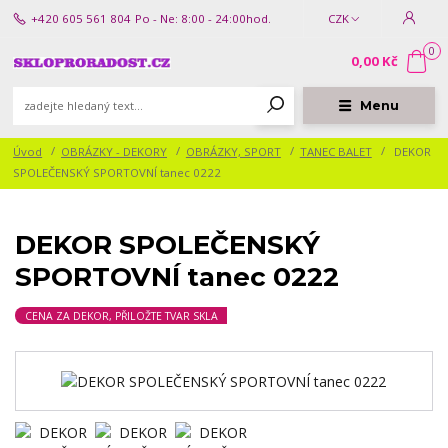
+420 605 561 804
Po - Ne: 8:00 - 24:00hod.
CZK
0
0,00 Kč
Menu
Úvod
OBRÁZKY - DEKORY
OBRÁZKY, SPORT
TANEC BALET
DEKOR
SPOLEČENSKÝ SPORTOVNÍ tanec 0222
DEKOR SPOLEČENSKÝ
SPORTOVNÍ tanec 0222
CENA ZA DEKOR, PŘILOŽTE TVAR SKLA