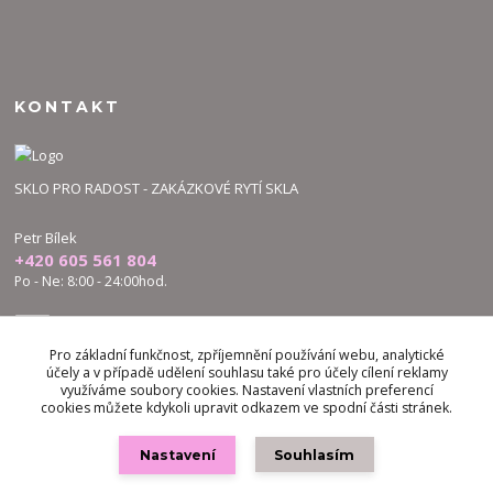
KONTAKT
SKLO PRO RADOST - ZAKÁZKOVÉ RYTÍ SKLA
Petr Bílek
+420 605 561 804
Po - Ne: 8:00 - 24:00hod.
bilek.petr@skloproradost.cz
Pro základní funkčnost, zpříjemnění používání webu, analytické
účely a v případě udělení souhlasu také pro účely cílení reklamy
využíváme soubory cookies. Nastavení vlastních preferencí
cookies můžete kdykoli upravit odkazem ve spodní části stránek.
Nastavení
Souhlasím