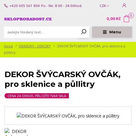
+420 605 561 804
Po - Ne: 8:00 - 24:00hod.
CZK
0
0,00 Kč
Menu
Úvod
OBRÁZKY - DEKORY
DEKOR ŠVÝCARSKÝ OVČÁK, pro sklenice a
půllitry
DEKOR ŠVÝCARSKÝ OVČÁK,
pro sklenice a půllitry
CENA ZA DEKOR, PŘILOŽTE TVAR SKLA