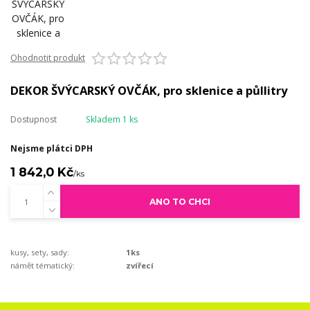
Ohodnotit produkt
DEKOR ŠVÝCARSKÝ OVČÁK, pro sklenice a půllitry
Dostupnost
Skladem 1 ks
Nejsme plátci DPH
1 842,0 Kč
/
ks
ANO TO CHCI
kusy, sety, sady:
1ks
námět tématický:
zvířecí