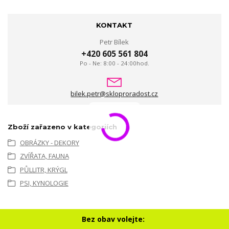
KONTAKT
Petr Bílek
+420 605 561 804
Po - Ne: 8:00 - 24:00hod.
bilek.petr@skloproradost.cz
Zboží zařazeno v kategoriích
OBRÁZKY - DEKORY
ZVÍŘATA, FAUNA
PŮLLITR, KRÝGL
PSI, KYNOLOGIE
Bez obav volejte: