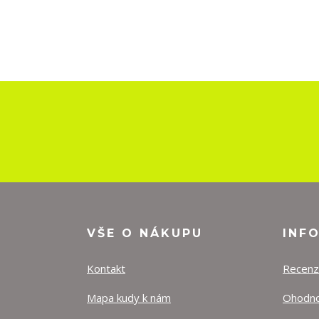
VŠE O NÁKUPU
INF
Kontakt
Recen
Mapa kudy k nám
Ohodnoť