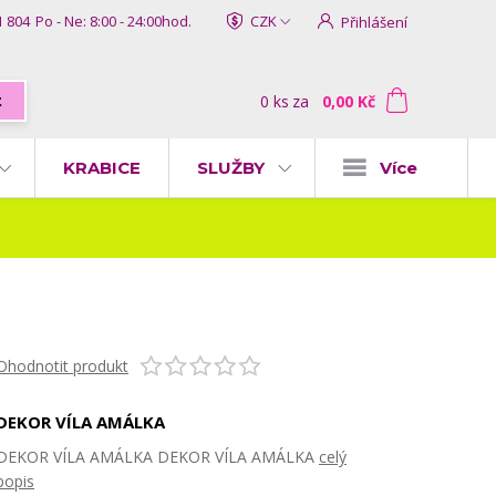
1 804
Po - Ne: 8:00 - 24:00hod.
CZK
Přihlášení
0
ks
za
0,00 Kč
t
KRABICE
SLUŽBY
Více
Ohodnotit produkt
DEKOR VÍLA AMÁLKA
DEKOR VÍLA AMÁLKA DEKOR VÍLA AMÁLKA
celý
popis