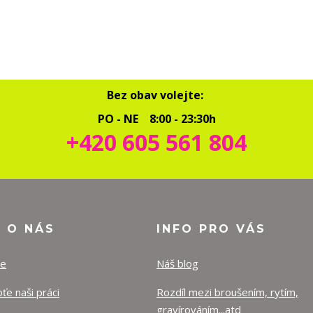
Bez obav volejte:
PO - NE 8:00 - 23:30h
+420 605 561 804
O O NÁS
INFO PRO VÁS
ze
Náš blog
e naši práci
Rozdíl mezi broušením, rytím,
gravírováním...atd