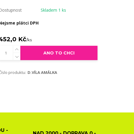
Dostupnost
Skladem 1 ks
Nejsme plátci DPH
452,0 Kč
/
ks
ANO TO CHCI
Číslo produktu:
D.VÍLA AMÁLKA
U -
NAD 2000,- DOPRAVA 0,-