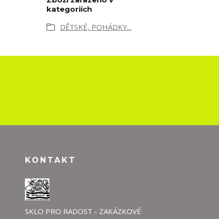
kategoriích
DĚTSKÉ, POHÁDKY...
KONTAKT
SKLO PRO RADOST - ZAKÁZKOVÉ