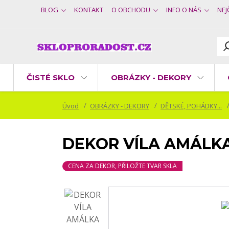
BLOG
KONTAKT
O OBCHODU
INFO O NÁS
NEJ
ČISTÉ SKLO
OBRÁZKY - DEKORY
Úvod
OBRÁZKY - DEKORY
DĚTSKÉ, POHÁDKY...
DEKOR VÍLA AMÁLK
CENA ZA DEKOR, PŘILOŽTE TVAR SKLA