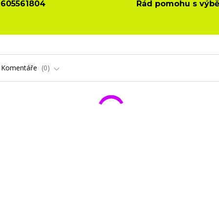
605561804
Rád pomohu s výb
Komentáře
0