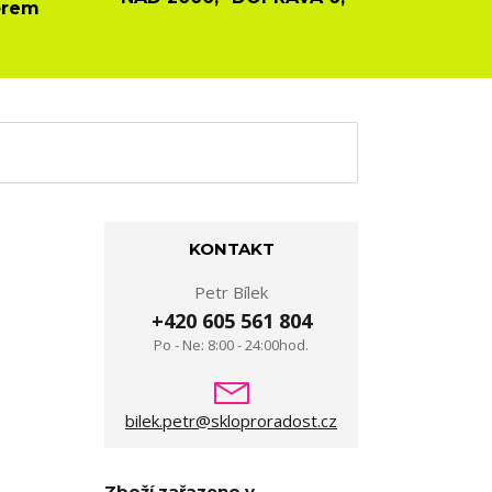
ěrem
KONTAKT
Petr Bílek
+420 605 561 804
Po - Ne: 8:00 - 24:00hod.
bilek.petr@skloproradost.cz
Zboží zařazeno v