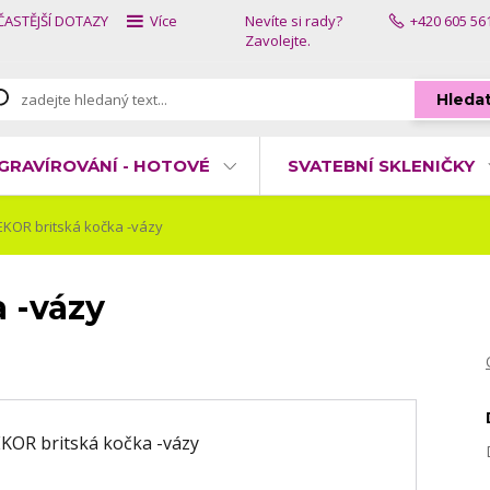
ČASTĚJŠÍ DOTAZY
Více
Nevíte si rady?
+420 605 56
Zavolejte.
Hleda
GRAVÍROVÁNÍ - HOTOVÉ
SVATEBNÍ SKLENIČKY
KOR britská kočka -vázy
 -vázy