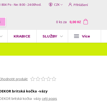
1 804
Po - Ne: 8:00 - 24:00hod.
CZK
Přihlášení
0
ks
za
0,00 Kč
t
KRABICE
SLUŽBY
Více
Ohodnotit produkt
DEKOR britská kočka -vázy
DEKOR britská kočka -vázy
celý popis