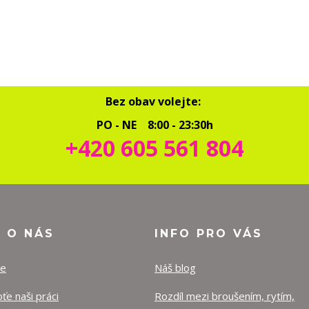
Bez obav volejte:
PO - NE 8:00 - 23:30h
+420 605 561 804
O O NÁS
INFO PRO VÁS
ze
Náš blog
e naši práci
Rozdíl mezi broušením, rytím,