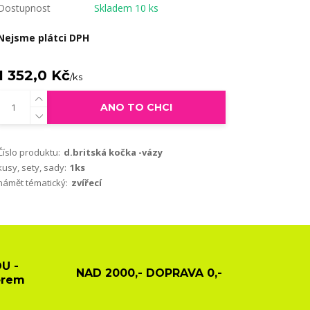
Dostupnost
Skladem 10 ks
Nejsme plátci DPH
1 352,0 Kč
/
ks
ANO TO CHCI
Číslo produktu:
d.britská kočka -vázy
kusy, sety, sady:
1ks
námět tématický:
zvířecí
U -
NAD 2000,- DOPRAVA 0,-
ěrem