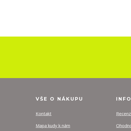
VŠE O NÁKUPU
INF
Kontakt
Recen
Mapa kudy k nám
Ohodnoť