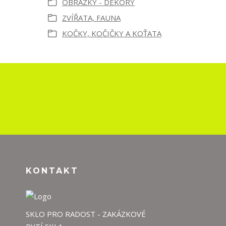
OBRÁZKY - DEKORY
ZVÍŘATA, FAUNA
KOČKY, KOČIČKY A KOŤATA
KONTAKT
SKLO PRO RADOST - ZAKÁZKOVÉ