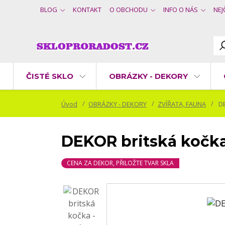
BLOG
KONTAKT
O OBCHODU
INFO O NÁS
NEJ
ČISTÉ SKLO
OBRÁZKY - DEKORY
Úvod
OBRÁZKY - DEKORY
ZVÍŘATA, FAUNA
DE
DEKOR britská kočka
CENA ZA DEKOR, PŘILOŽTE TVAR SKLA