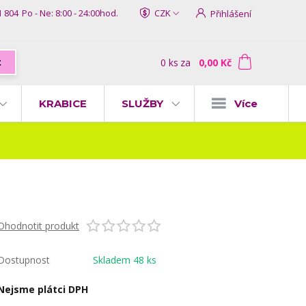
1 804
Po - Ne: 8:00 - 24:00hod.
CZK
Přihlášení
0
ks
za
0,00 Kč
t
KRABICE
SLUŽBY
Více
Ohodnotit produkt
Dostupnost
Skladem 48 ks
Nejsme plátci DPH