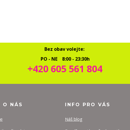
Bez obav volejte:
PO - NE 8:00 - 23:30h
+420 605 561 804
O O NÁS
INFO PRO VÁS
ze
Náš blog