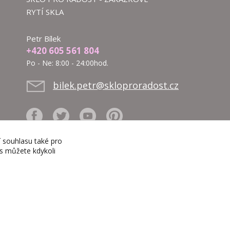
RYTÍ SKLA
Petr Bílek
+420 605 561 804
Po - Ne: 8:00 - 24:00hod.
bilek.petr@skloproradost.cz
í souhlasu také pro
es můžete kdykoli