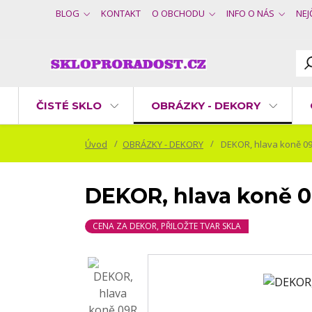
BLOG
KONTAKT
O OBCHODU
INFO O NÁS
NEJ
ČISTÉ SKLO
OBRÁZKY - DEKORY
Úvod
OBRÁZKY - DEKORY
DEKOR, hlava koně 09
DEKOR, hlava koně 0
CENA ZA DEKOR, PŘILOŽTE TVAR SKLA