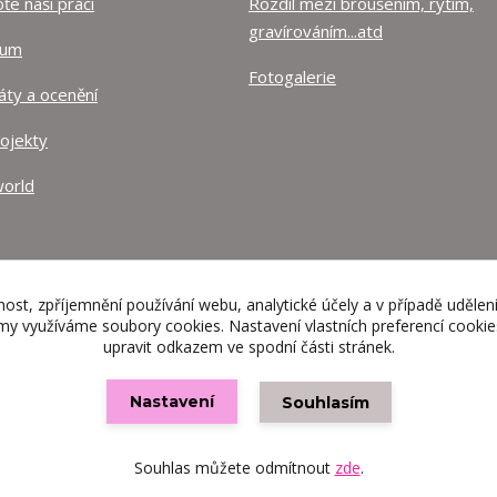
e naši práci
Rozdíl mezi broušením, rytím,
gravírováním...atd
lum
Fotogalerie
káty a ocenění
rojekty
orld
nost, zpříjemnění používání webu, analytické účely a v případě udělen
lamy využíváme soubory cookies. Nastavení vlastních preferencí cooki
upravit odkazem ve spodní části stránek.
Nastavení
Souhlasím
Vytvořeno na
Eshop-rychle.cz
Souhlas můžete odmítnout
zde
.