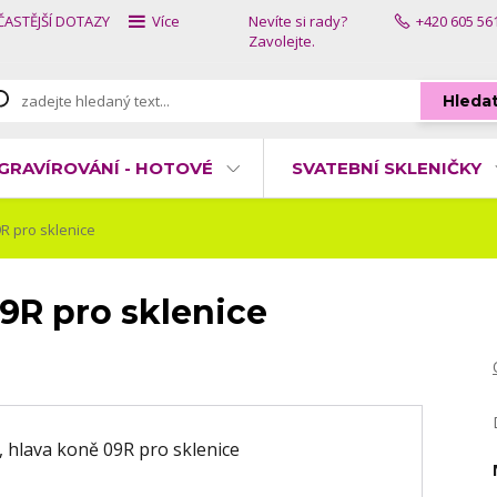
ČASTĚJŠÍ DOTAZY
Více
Nevíte si rady?
+420 605 56
Zavolejte.
Hleda
GRAVÍROVÁNÍ - HOTOVÉ
SVATEBNÍ SKLENIČKY
R pro sklenice
9R pro sklenice