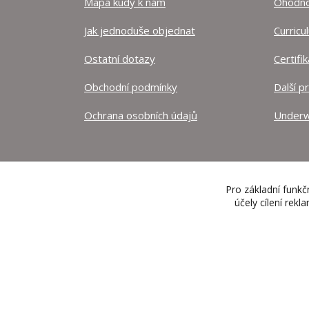
Mapa kudy k nám
Ohodnoť
Jak jednoduše objednat
Curricu
Ostatní dotazy
Certifi
Obchodní podmínky
Další p
Ochrana osobních údajů
Underw
Pro základní funkč
účely cílení rek