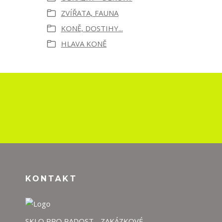
ZVÍŘATA, FAUNA
KONĚ, DOSTIHY...
HLAVA KONĚ
KONTAKT
SKLO PRO RADOST - ZAKÁZKOVÉ