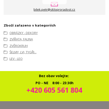
bilek.petr@skloproradost.cz
Zboží zařazeno v kategoriích
OBRÁZKY - DEKORY
ZVÍŘATA, FAUNA
ZVĚROKRUH
ŠELMY, LVI, TYGŘI...
LEV - LEO
Bez obav volejte:
PO - NE 8:00 - 23:30h
+420 605 561 804