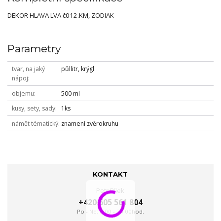
DEKOR HLAVA LVA č012.KM, ZODIAK
Parametry
tvar, na jaký
půllitr, krýgl
nápoj
objemu
500 ml
kusy, sety, sady
1ks
námět tématický
znamení zvěrokruhu
KONTAKT
Petr Bílek
+420 605 561 804
Po - Ne: 8:00 - 24:00hod.