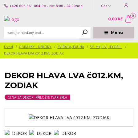
+420 605 561 804
Po - Ne: 8:00 - 24:00hod.
CZK
0
0,00 Kč
Menu
Úvod
OBRÁZKY - DEKORY
ZVÍŘATA, FAUNA
ŠELMY, LVI, TYGŘI...
DEKOR HLAVA LVA č012.KM, ZODIAK
DEKOR HLAVA LVA č012.KM,
ZODIAK
CENA ZA DEKOR, PŘILOŽTE TVAR SKLA